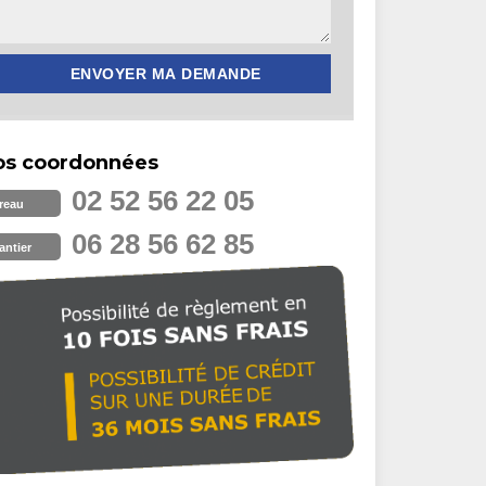
os coordonnées
02 52 56 22 05
reau
06 28 56 62 85
antier