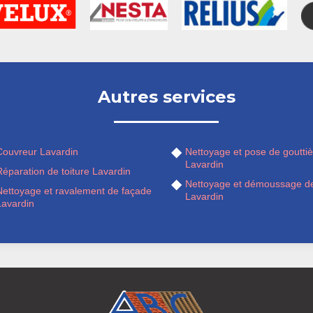
Autres services
Couvreur Lavardin
Nettoyage et pose de gouttiè
Lavardin
éparation de toiture Lavardin
Nettoyage et démoussage de
Nettoyage et ravalement de façade
Lavardin
Lavardin