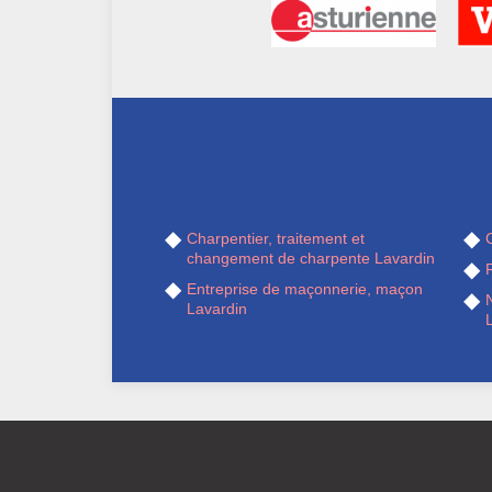
Charpentier, traitement et
changement de charpente Lavardin
R
Entreprise de maçonnerie, maçon
Lavardin