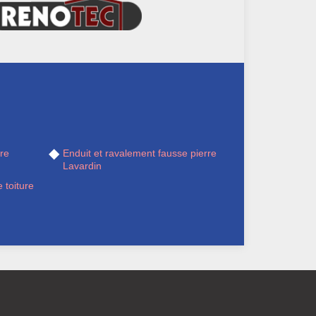
re
Enduit et ravalement fausse pierre
Lavardin
 toiture