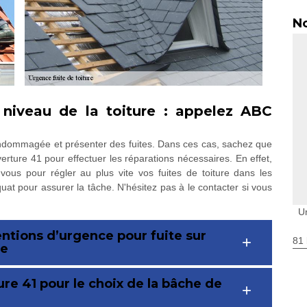
No
 niveau de la toiture : appelez ABC
 endommagée et présenter des fuites. Dans ces cas, sachez que
ture 41 pour effectuer les réparations nécessaires. En effet,
ous pour régler au plus vite vos fuites de toiture dans les
quat pour assurer la tâche. N'hésitez pas à le contacter si vous
Ur
ntions d’urgence pour fuite sur
81 
re
re 41 pour le choix de la bâche de