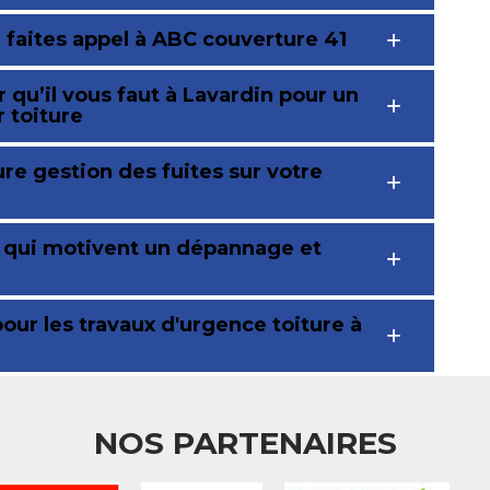
 faites appel à ABC couverture 41
 qu’il vous faut à Lavardin pour un
r toiture
re gestion des fuites sur votre
s qui motivent un dépannage et
 pour les travaux d'urgence toiture à
NOS PARTENAIRES