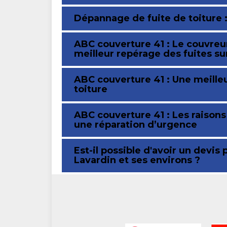
Dépannage de fuite de toiture :
ABC couverture 41 : Le couvreur
meilleur repérage des fuites su
ABC couverture 41 : Une meilleu
toiture
ABC couverture 41 : Les raison
une réparation d’urgence
Est-il possible d'avoir un devis
Lavardin et ses environs ?