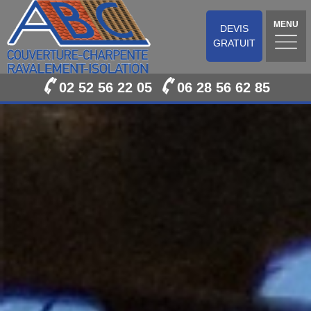
MENU
DEVIS
GRATUIT
02 52 56 22 05
06 28 56 62 85