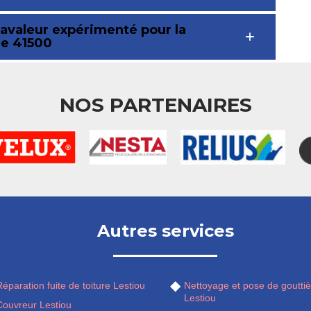
ravaleur expérimenté pour la
le 41500
NOS PARTENAIRES
Autres services
éparation fuite de toiture Lestiou
Nettoyage et pose de gouttiè
Lestiou
Couvreur Lestiou