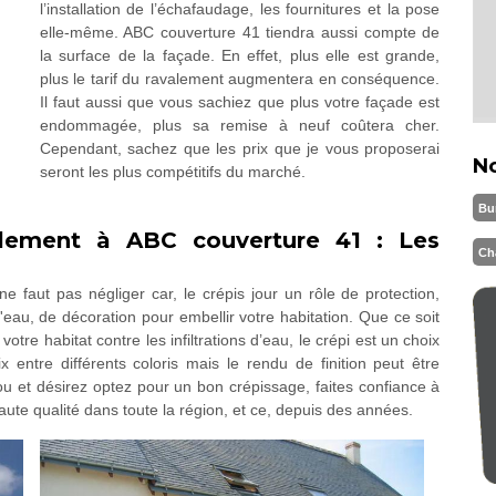
l’installation de l’échafaudage, les fournitures et la pose
elle-même. ABC couverture 41 tiendra aussi compte de
la surface de la façade. En effet, plus elle est grande,
plus le tarif du ravalement augmentera en conséquence.
Il faut aussi que vous sachiez que plus votre façade est
endommagée, plus sa remise à neuf coûtera cher.
Cependant, sachez que les prix que je vous proposerai
N
seront les plus compétitifs du marché.
Bu
alement à ABC couverture 41 : Les
Ch
e faut pas négliger car, le crépis jour un rôle de protection,
de l'eau, de décoration pour embellir votre habitation. Que ce soit
otre habitat contre les infiltrations d’eau, le crépi est un choix
 entre différents coloris mais le rendu de finition peut être
ou et désirez optez pour un bon crépissage, faites confiance à
ute qualité dans toute la région, et ce, depuis des années.