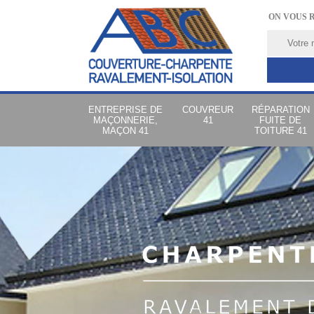
ON VOUS 
ENTREPRISE DE
COUVREUR
RÉPARATION
MAÇONNERIE,
41
FUITE DE
MAÇON 41
TOITURE 41