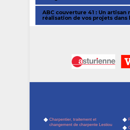
ABC couverture 41 : Un artisan 
réalisation de vos projets dans 
Charpentier, traitement et
R
changement de charpente Lestiou