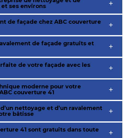
treprise de nettoyage et de
 et ses environs
ent de façade chez ABC couverture
ravalement de façade gratuits et
rfaite de votre façade avec les
echnique moderne pour votre
e ABC couverture 41
 d’un nettoyage et d’un ravalement
otre bâtisse
ture 41 sont gratuits dans toute