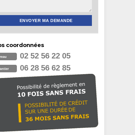
os coordonnées
02 52 56 22 05
reau
06 28 56 62 85
antier