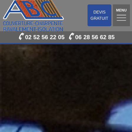
MENU
DEVIS
GRATUIT
02 52 56 22 05
06 28 56 62 85