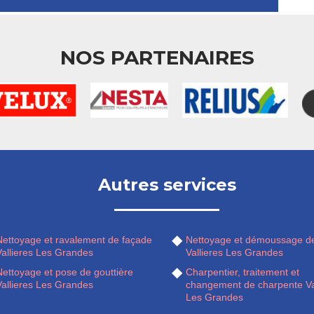
NOS PARTENAIRES
Autres services
Nettoyage et ravalement de façade
Nettoyage et démoussage de
Vallieres Les Grandes
Vallieres Les Grandes
Nettoyage et pose de gouttière
Charpentier, traitement et
Vallieres Les Grandes
changement de charpente Va
Les Grandes