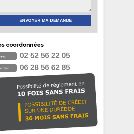
os coordonnées
02 52 56 22 05
reau
06 28 56 62 85
antier