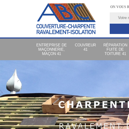
ON VOUS 
ENTREPRISE DE
COUVREUR
RÉPARATION
MAÇONNERIE,
41
FUITE DE
MAÇON 41
TOITURE 41