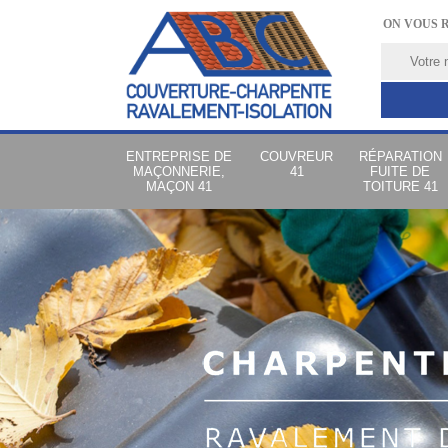
ON VOUS 
ENTREPRISE DE
COUVREUR
RÉPARATION
MAÇONNERIE,
41
FUITE DE
MAÇON 41
TOITURE 41