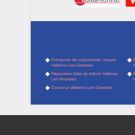
Entreprise de maçonnerie, maçon
R
Vallieres Les Grandes
Réparation fuite de toiture Vallieres
Les Grandes
Couvreur Vallieres Les Grandes