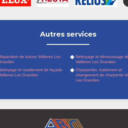
Autres services
éparation de toiture Vallieres Les
Nettoyage et démoussage de
Grandes
Vallieres Les Grandes
Nettoyage et ravalement de façade
Charpentier, traitement et
Vallieres Les Grandes
changement de charpente Va
Les Grandes