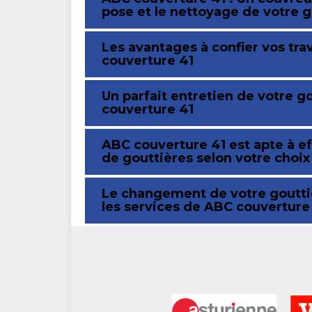
pose et le nettoyage de votre 
Les avantages à confier vos tra
couverture 41
Un parfait entretien de votre g
couverture 41
ABC couverture 41 est apte à ef
de gouttières selon votre choix
Le changement de votre gouttiè
les services de ABC couverture