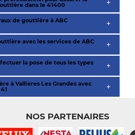
gouttière dans le 41400
vaux de gouttière à ABC
outtière avec les services de ABC
fectuer la pose de tous les types
re à Vallieres Les Grandes avec
 41
NOS PARTENAIRES