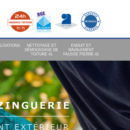
LISATIONS
NETTOYAGE ET
ENDUIT ET
DÉMOUSSAGE DE
RAVALEMENT
TOITURE 41
FAUSSE PIERRE 41