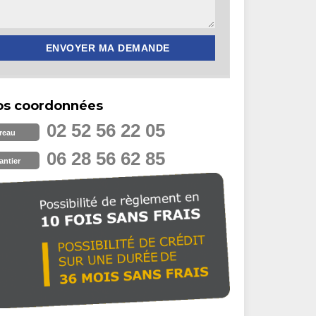
os coordonnées
02 52 56 22 05
reau
06 28 56 62 85
antier