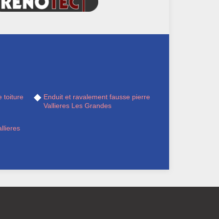
 toiture
Enduit et ravalement fausse pierre
Vallieres Les Grandes
llieres