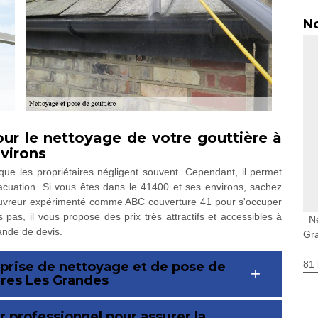
No
our le nettoyage de votre gouttière à
nvirons
que les propriétaires négligent souvent. Cependant, il permet
vacuation. Si vous êtes dans le 41400 et ses environs, sachez
ouvreur expérimenté comme ABC couverture 41 pour s'occuper
 pas, il vous propose des prix très attractifs et accessibles à
N
ande de devis.
Gr
81 
eprise de nettoyage et de pose de
ieres Les Grandes
 professionnel pour assurer la