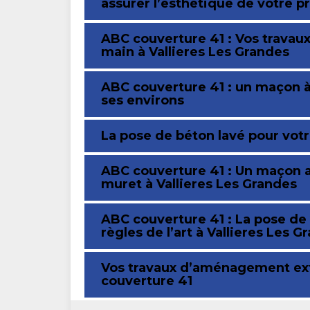
assurer l’esthétique de votre p
ABC couverture 41 : Vos trava
main à Vallieres Les Grandes
ABC couverture 41 : un maçon à
ses environs
La pose de béton lavé pour vot
ABC couverture 41 : Un maçon a
muret à Vallieres Les Grandes
ABC couverture 41 : La pose de 
règles de l’art à Vallieres Les G
Vos travaux d’aménagement ext
couverture 41