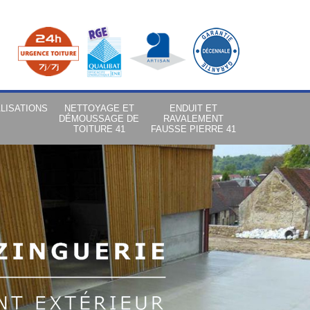
LISATIONS
NETTOYAGE ET
ENDUIT ET
DÉMOUSSAGE DE
RAVALEMENT
TOITURE 41
FAUSSE PIERRE 41