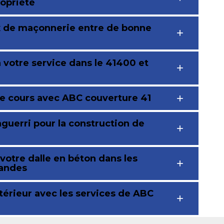
ropriété
ux de maçonnerie entre de bonne
 votre service dans le 41400 et
re cours avec ABC couverture 41
guerri pour la construction de
votre dalle en béton dans les
randes
érieur avec les services de ABC