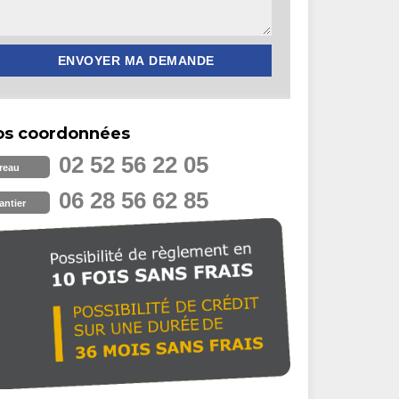
os coordonnées
02 52 56 22 05
reau
06 28 56 62 85
antier