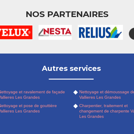
NOS PARTENAIRES
Autres services
Nettoyage et ravalement de façade
Nettoyage et démoussage de
Vallieres Les Grandes
Vallieres Les Grandes
Nettoyage et pose de gouttière
Charpentier, traitement et
Vallieres Les Grandes
changement de charpente Va
Les Grandes