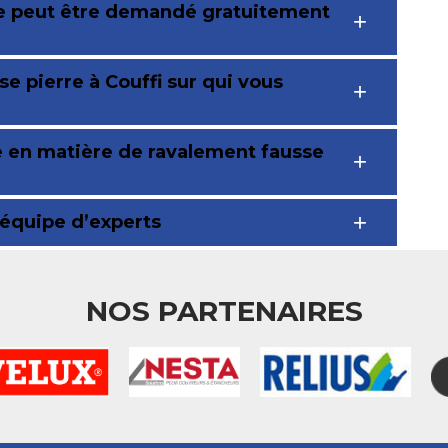
re peut être demandé gratuitement
e pierre à Couffi sur qui vous
le en matière de ravalement fausse
 équipe d’experts
NOS PARTENAIRES