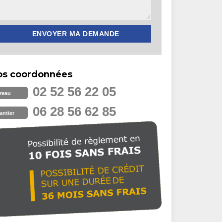
os coordonnées
02 52 56 22 05
reau
06 28 56 62 85
antier