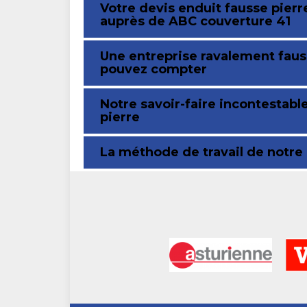
Votre devis enduit fausse pier
auprès de ABC couverture 41
Une entreprise ravalement fauss
pouvez compter
Notre savoir-faire incontestab
pierre
La méthode de travail de notre