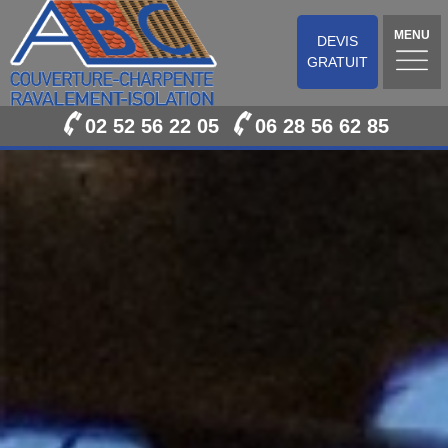
MENU
DEVIS
GRATUIT
02 52 56 22 05
06 28 56 62 85