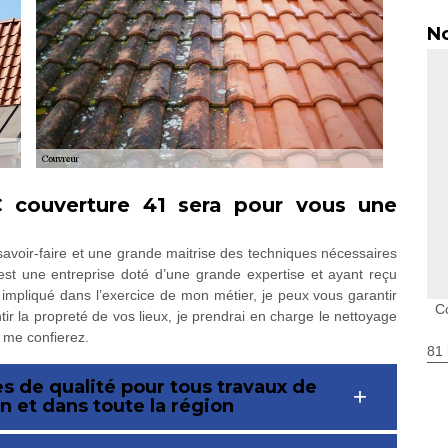
No
C couverture 41 sera pour vous une
voir-faire et une grande maitrise des techniques nécessaires
 est une entreprise doté d’une grande expertise et ayant reçu
impliqué dans l’exercice de mon métier, je peux vous garantir
C
ir la propreté de vos lieux, je prendrai en charge le nettoyage
 me confierez.
81 
s de qualité pour tous travaux de
n et dans toute la région