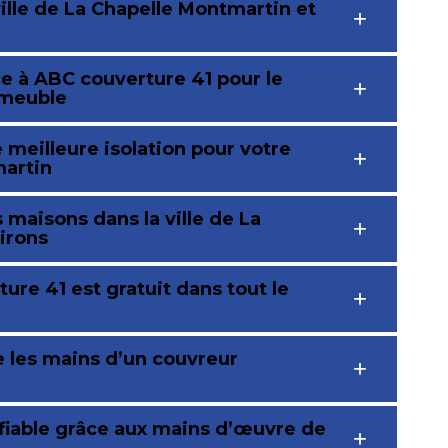
ville de La Chapelle Montmartin et
ce à ABC couverture 41 pour le
mmeuble
meilleure isolation pour votre
martin
s maisons dans la ville de La
irons
re 41 est gratuit dans tout le
e les mains d’un couvreur
 fiable grâce aux mains d’œuvre de