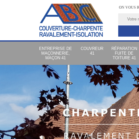
ON VOUS 
ENTREPRISE DE
COUVREUR
RÉPARATION
MAÇONNERIE,
41
FUITE DE
MAÇON 41
TOITURE 41