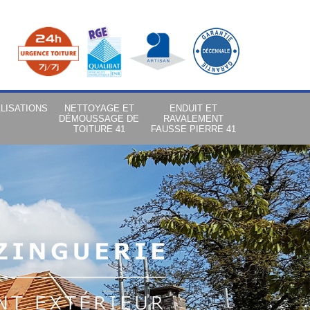
LISATIONS
NETTOYAGE ET
ENDUIT ET
DÉMOUSSAGE DE
RAVALEMENT
TOITURE 41
FAUSSE PIERRE 41