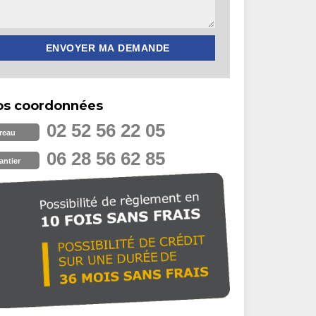
os coordonnées
02 52 56 22 05
reau
06 28 56 62 85
antier