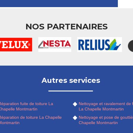
NOS PARTENAIRES
Autres services
éparation fuite de toiture La
Nettoyage et ravalement de 
Chapelle Montmartin
La Chapelle Montmartin
éparation de toiture La Chapelle
Nettoyage et pose de goutti
Montmartin
Chapelle Montmartin