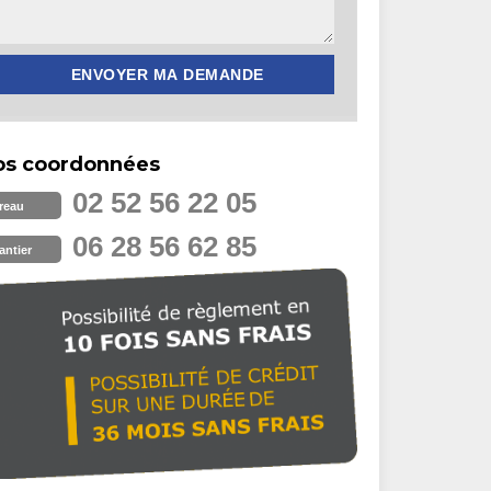
os coordonnées
02 52 56 22 05
reau
06 28 56 62 85
antier