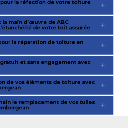
pour la réfection de votre toiture
ec la main d’œuvre de ABC
’étanchéité de votre toit assurée
our la réparation de toiture en
t gratuit et sans engagement avec
ion de vos éléments de toiture avec
mbergean
ain le remplacement de vos tuiles
Gombergean