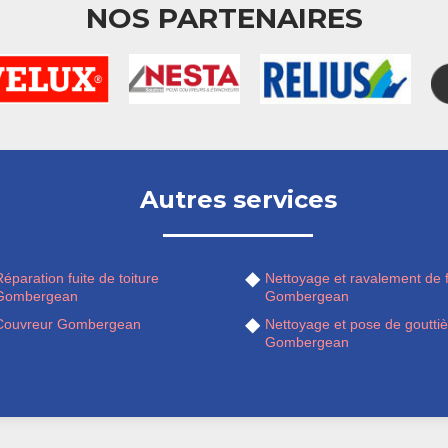
NOS PARTENAIRES
Autres services
éparation fuite de toiture
Nettoyage et ravalement de 
Gombergean
Gombergean
Couvreur Gombergean
Nettoyage et pose de gouttiè
Gombergean