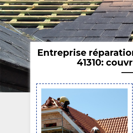
Entreprise réparati
41310: couv