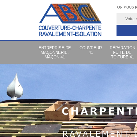
ON VOUS 
ENTREPRISE DE
COUVREUR
RÉPARATION
MAÇONNERIE,
41
FUITE DE
MAÇON 41
TOITURE 41