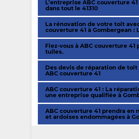
L’entreprise ABC couverture 41 
dans tout le 41310
La rénovation de votre toit av
couverture 41 à Gombergean : L
Fiez-vous à ABC couverture 41 p
tuiles.
Des devis de réparation de toi
ABC couverture 41
ABC couverture 41 : La réparat
une entreprise qualifiée à Go
ABC couverture 41 prendra en m
et ardoises endommagées à 