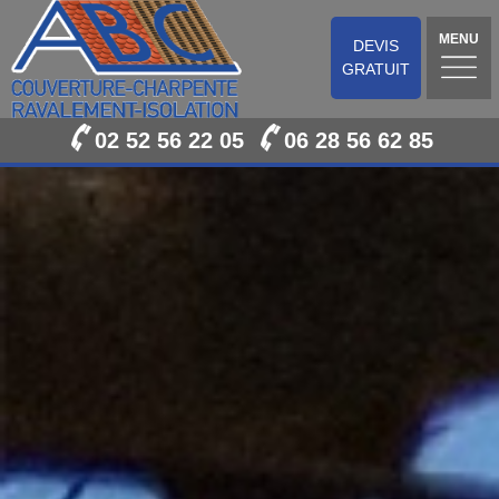
MENU
DEVIS
GRATUIT
02 52 56 22 05
06 28 56 62 85