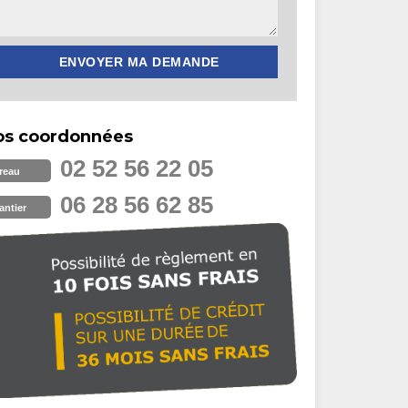
os coordonnées
02 52 56 22 05
reau
06 28 56 62 85
antier