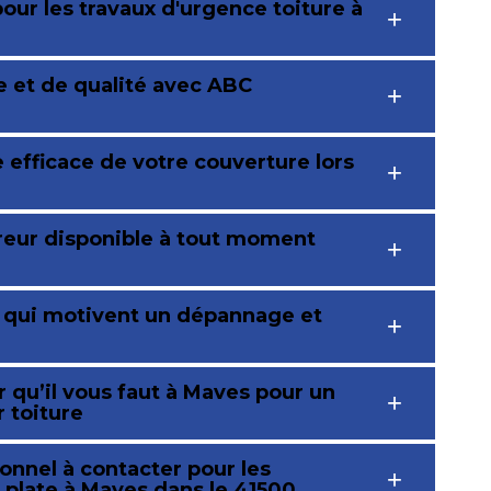
 pour les travaux d'urgence toiture à
 et de qualité avec ABC
 efficace de votre couverture lors
reur disponible à tout moment
s qui motivent un dépannage et
 qu’il vous faut à Maves pour un
r toiture
onnel à contacter pour les
 plate à Maves dans le 41500