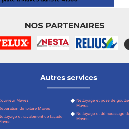
NOS PARTENAIRES
Autres services
Couvreur Maves
Nettoyage et pose de gouttiè
Maves
Réparation de toiture Maves
Nettoyage et démoussage de
Nettoyage et ravalement de façade
Maves
Maves