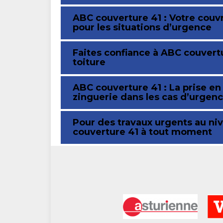
ABC couverture 41 : Votre couv
pour les situations d’urgence
Faites confiance à ABC couvertu
toiture
ABC couverture 41 : La prise e
zinguerie dans les cas d’urgenc
Pour des travaux urgents au niv
couverture 41 à tout moment