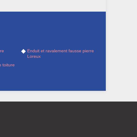
re
Enduit et ravalement fausse pierre
Loreux
 toiture