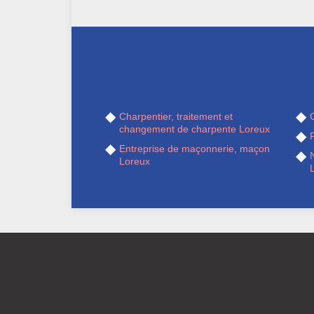
Charpentier, traitement et
changement de charpente Loreux
R
Entreprise de maçonnerie, maçon
Loreux