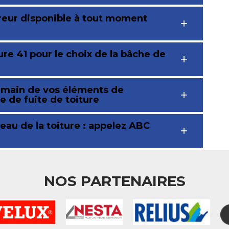
reur disponible à tout moment
re 41 pour le choix de la bâche de
n main de vos éléments de
e de fuite de toiture
eau de la toiture : appelez ABC
NOS PARTENAIRES