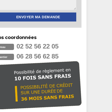
os coordonnées
02 52 56 22 05
reau
06 28 56 62 85
antier