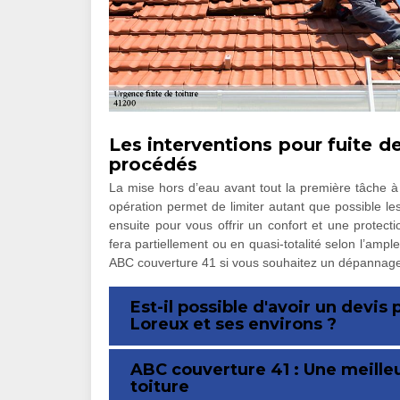
Les interventions pour fuite d
procédés
La mise hors d’eau avant tout la première tâche à 
opération permet de limiter autant que possible le
ensuite pour vous offrir un confort et une protectio
fera partiellement ou en quasi-totalité selon l’ampl
ABC couverture 41 si vous souhaitez un dépannage fa
Est-il possible d'avoir un devis
Loreux et ses environs ?
ABC couverture 41 : Une meilleu
toiture