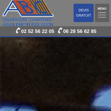
MENU
DEVIS
GRATUIT
02 52 56 22 05
06 28 56 62 85