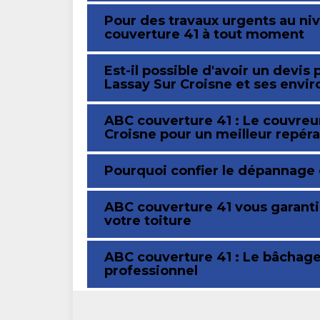
Pour des travaux urgents au niv
couverture 41 à tout moment
Est-il possible d'avoir un devis
Lassay Sur Croisne et ses envir
ABC couverture 41 : Le couvreur
Croisne pour un meilleur repéra
Pourquoi confier le dépannage d
ABC couverture 41 vous garanti
votre toiture
ABC couverture 41 : Le bâchage 
professionnel