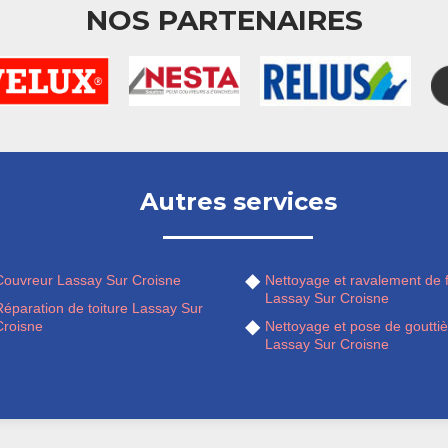
NOS PARTENAIRES
Autres services
Couvreur Lassay Sur Croisne
Nettoyage et ravalement de 
Lassay Sur Croisne
Réparation de toiture Lassay Sur
Croisne
Nettoyage et pose de gouttiè
Lassay Sur Croisne