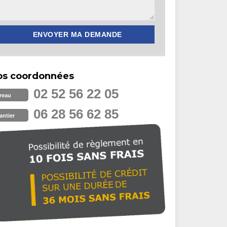
os coordonnées
02 52 56 22 05
reau
06 28 56 62 85
antier