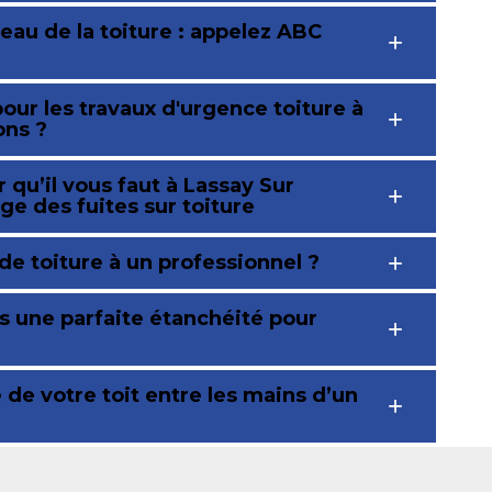
eau de la toiture : appelez ABC
 pour les travaux d'urgence toiture à
ons ?
 qu’il vous faut à Lassay Sur
ge des fuites sur toiture
e toiture à un professionnel ?
s une parfaite étanchéité pour
de votre toit entre les mains d’un