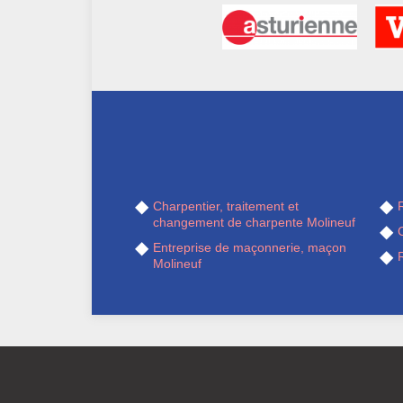
Charpentier, traitement et
R
changement de charpente Molineuf
Entreprise de maçonnerie, maçon
R
Molineuf