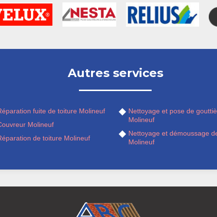
Autres services
éparation fuite de toiture Molineuf
Nettoyage et pose de gouttiè
Molineuf
Couvreur Molineuf
Nettoyage et démoussage de
éparation de toiture Molineuf
Molineuf