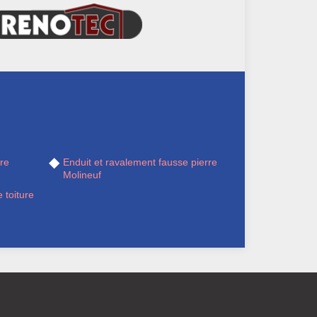
re
Enduit et ravalement fausse pierre
Molineuf
 toiture