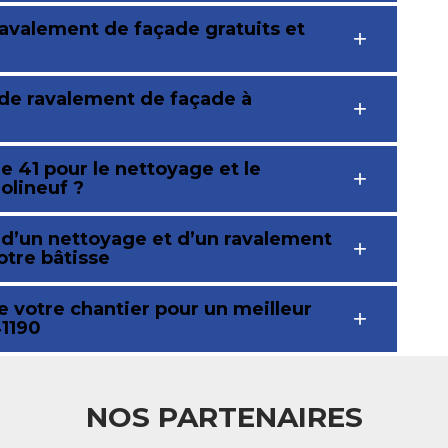
ravalement de façade gratuits et
 de ravalement de façade à
 41 pour le nettoyage et le
olineuf ?
 d’un nettoyage et d’un ravalement
otre bâtisse
e votre chantier pour un meilleur
41190
NOS PARTENAIRES