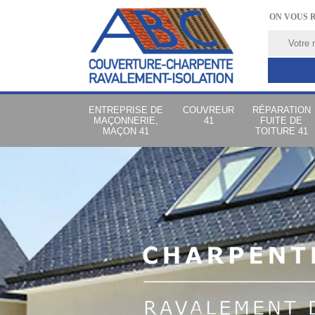
ON VOUS 
ENTREPRISE DE
COUVREUR
RÉPARATION
MAÇONNERIE,
41
FUITE DE
MAÇON 41
TOITURE 41