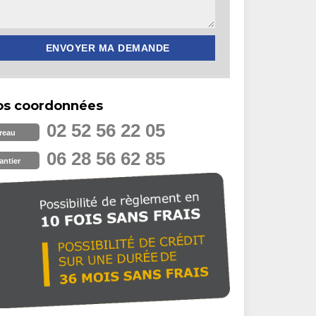
os coordonnées
02 52 56 22 05
reau
06 28 56 62 85
antier