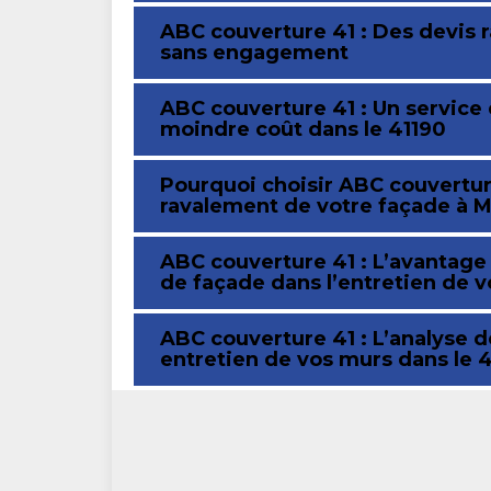
ABC couverture 41 : Des devis 
sans engagement
ABC couverture 41 : Un service
moindre coût dans le 41190
Pourquoi choisir ABC couverture
ravalement de votre façade à M
ABC couverture 41 : L’avantage
de façade dans l’entretien de v
ABC couverture 41 : L’analyse d
entretien de vos murs dans le 