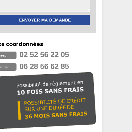
os coordonnées
02 52 56 22 05
reau
06 28 56 62 85
antier