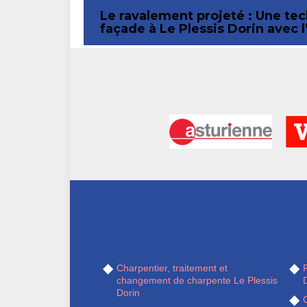
Le ravalement projeté : Une t
façade à Le Plessis Dorin avec 
Charpentier, traitement et
R
changement de charpente Le Plessis
Dorin