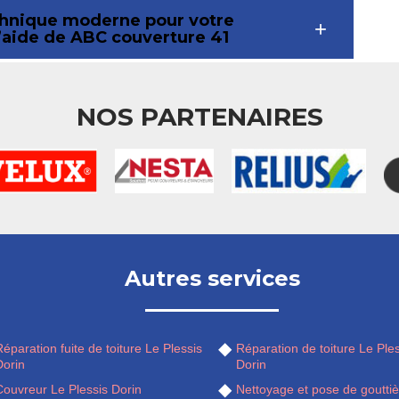
echnique moderne pour votre
l’aide de ABC couverture 41
NOS PARTENAIRES
Autres services
éparation fuite de toiture Le Plessis
Réparation de toiture Le Ple
Dorin
Dorin
Couvreur Le Plessis Dorin
Nettoyage et pose de goutti