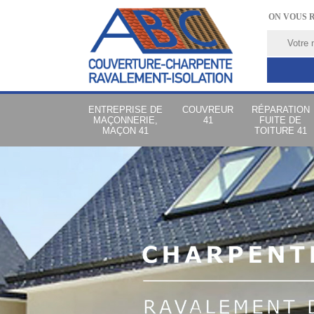
ON VOUS 
ENTREPRISE DE
COUVREUR
RÉPARATION
MAÇONNERIE,
41
FUITE DE
MAÇON 41
TOITURE 41