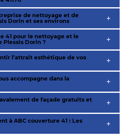
le 41170
treprise de nettoyage et de
is Dorin et ses environs
 41 pour le nettoyage et le
 Plessis Dorin ?
ntir l’attrait esthétique de vos
vous accompagne dans la
ravalement de façade gratuits et
ent à ABC couverture 41 : Les