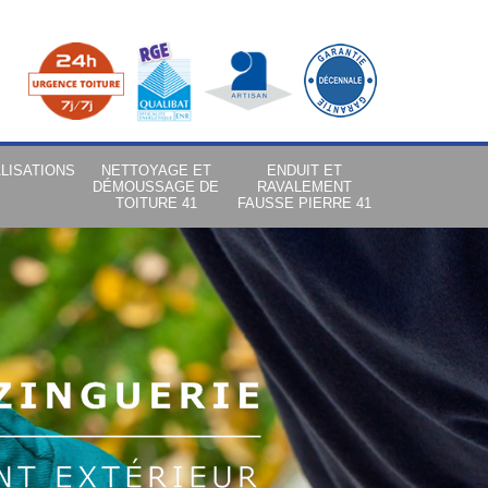
LISATIONS
NETTOYAGE ET
ENDUIT ET
DÉMOUSSAGE DE
RAVALEMENT
TOITURE 41
FAUSSE PIERRE 41