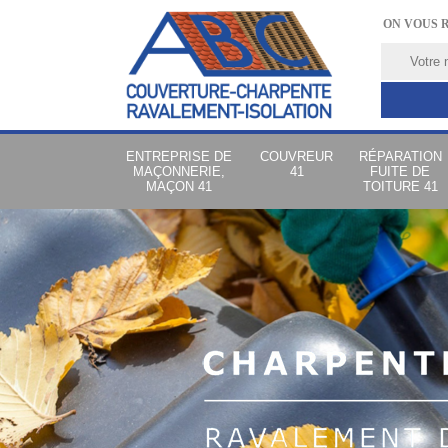
ON VOUS 
ENTREPRISE DE
COUVREUR
RÉPARATION
MAÇONNERIE,
41
FUITE DE
MAÇON 41
TOITURE 41