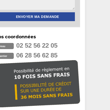
os coordonnées
02 52 56 22 05
reau
06 28 56 62 85
antier