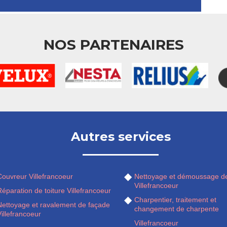
NOS PARTENAIRES
Autres services
Couvreur Villefrancoeur
Nettoyage et démoussage de
Villefrancoeur
éparation de toiture Villefrancoeur
Charpentier, traitement et
Nettoyage et ravalement de façade
changement de charpente
illefrancoeur