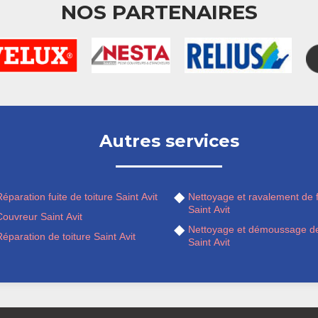
NOS PARTENAIRES
Autres services
éparation fuite de toiture Saint Avit
Nettoyage et ravalement de 
Saint Avit
ouvreur Saint Avit
Nettoyage et démoussage de
éparation de toiture Saint Avit
Saint Avit