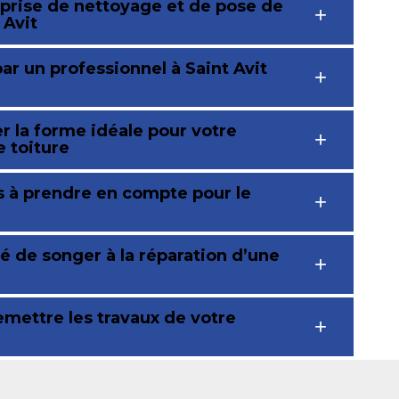
eprise de nettoyage et de pose de
 Avit
ar un professionnel à Saint Avit
r la forme idéale pour votre
e toiture
s à prendre en compte pour le
é de songer à la réparation d’une
emettre les travaux de votre