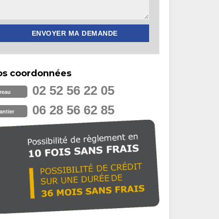
os coordonnées
02 52 56 22 05
reau
06 28 56 62 85
antier