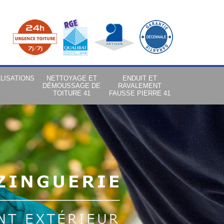
LISATIONS
NETTOYAGE ET
ENDUIT ET
DÉMOUSSAGE DE
RAVALEMENT
TOITURE 41
FAUSSE PIERRE 41