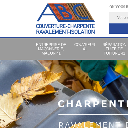
ON VOUS 
ENTREPRISE DE
COUVREUR
RÉPARATION
MAÇONNERIE,
41
FUITE DE
MAÇON 41
TOITURE 41