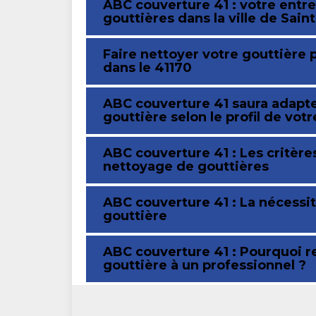
ABC couverture 41 : votre entr
gouttières dans la ville de Saint
Faire nettoyer votre gouttière p
dans le 41170
ABC couverture 41 saura adapte
gouttière selon le profil de votr
ABC couverture 41 : Les critère
nettoyage de gouttières
ABC couverture 41 : La nécessit
gouttière
ABC couverture 41 : Pourquoi r
gouttière à un professionnel ?