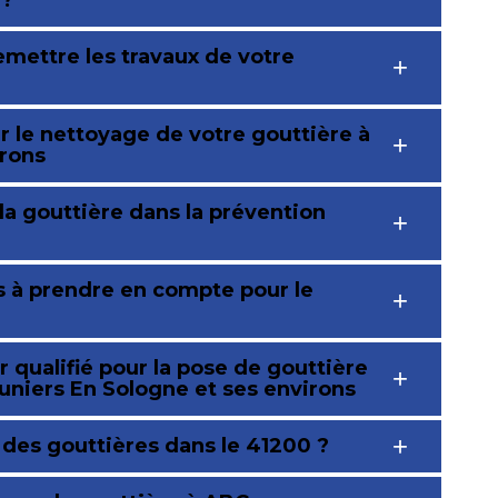
 ?
emettre les travaux de votre
r le nettoyage de votre gouttière à
irons
 la gouttière dans la prévention
s à prendre en compte pour le
 qualifié pour la pose de gouttière
uniers En Sologne et ses environs
n des gouttières dans le 41200 ?