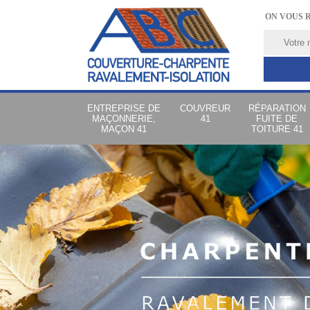
ON VOUS 
ENTREPRISE DE
COUVREUR
RÉPARATION
MAÇONNERIE,
41
FUITE DE
MAÇON 41
TOITURE 41