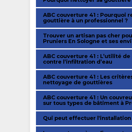
Pourquoi nettoyer sa gouttière
ABC couverture 41 : Pourquoi r
gouttière à un professionnel ?
Trouver un artisan pas cher pou
Pruniers En Sologne et ses env
ABC couverture 41 : L’utilité de
contre l’infiltration d’eau
ABC couverture 41 : Les critère
nettoyage de gouttières
ABC couverture 41 : Un couvreur
sur tous types de bâtiment à Pr
Qui peut effectuer l'installatio