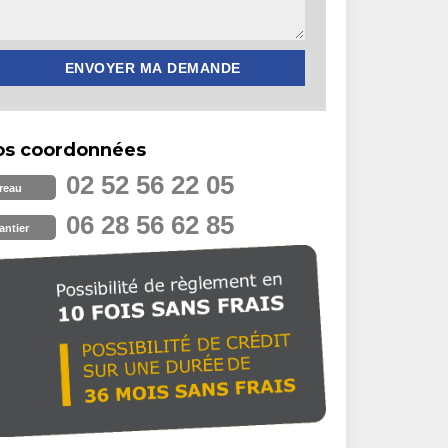
os coordonnées
02 52 56 22 05
reau
06 28 56 62 85
antier