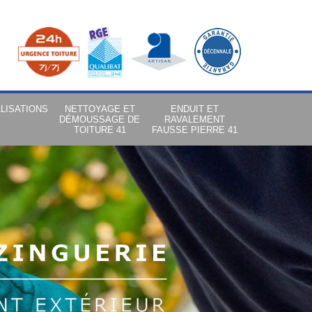
LISATIONS
NETTOYAGE ET
ENDUIT ET
DÉMOUSSAGE DE
RAVALEMENT
TOITURE 41
FAUSSE PIERRE 41