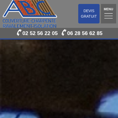
MENU
DEVIS
GRATUIT
02 52 56 22 05
06 28 56 62 85