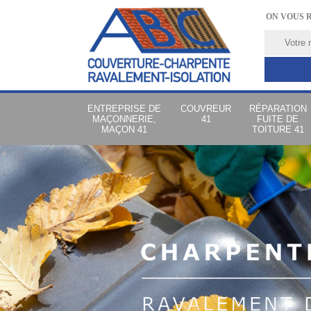
ON VOUS 
ENTREPRISE DE
COUVREUR
RÉPARATION
MAÇONNERIE,
41
FUITE DE
MAÇON 41
TOITURE 41