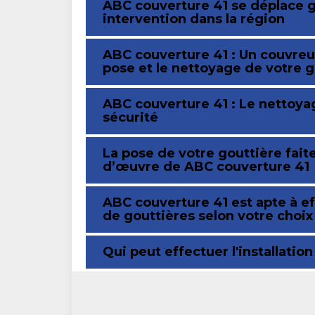
ABC couverture 41 se déplace 
intervention dans la région
ABC couverture 41 : Un couvreur
pose et le nettoyage de votre g
ABC couverture 41 : Le nettoya
sécurité
La pose de votre gouttière fait
d’œuvre de ABC couverture 41
ABC couverture 41 est apte à ef
de gouttières selon votre choix
Qui peut effectuer l'installatio