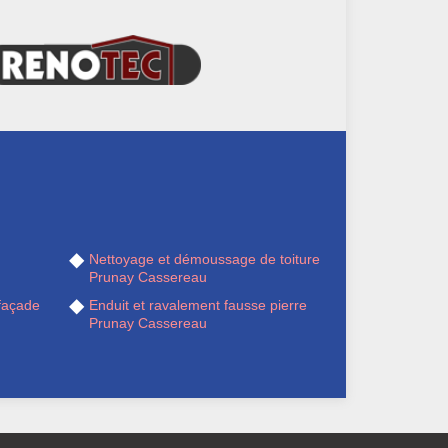
Nettoyage et démoussage de toiture
Prunay Cassereau
façade
Enduit et ravalement fausse pierre
Prunay Cassereau