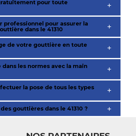
gratuitement pour toute
 professionnel pour assurer la
outtière dans le 41310
ge de votre gouttière en toute
e dans les normes avec la main
fectuer la pose de tous les types
n des gouttières dans le 41310 ?
NOS PARTENAIRES