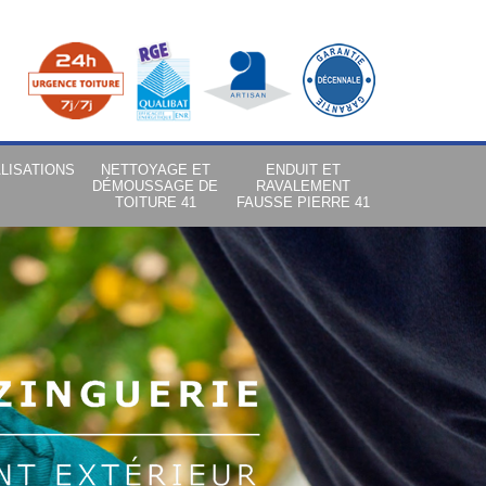
LISATIONS
NETTOYAGE ET
ENDUIT ET
DÉMOUSSAGE DE
RAVALEMENT
TOITURE 41
FAUSSE PIERRE 41