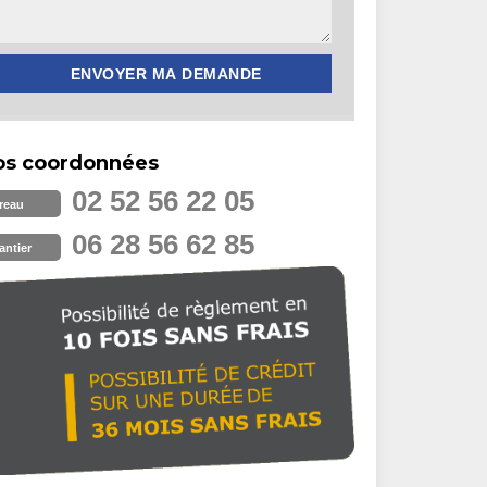
os coordonnées
02 52 56 22 05
reau
06 28 56 62 85
antier