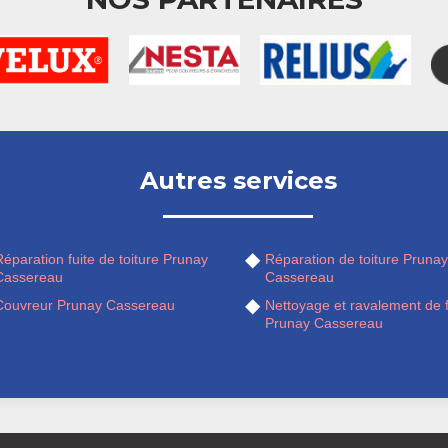
Autres services
éparation fuite de toiture Prunay
Réparation de toiture Prunay
Cassereau
Cassereau
Couvreur Prunay Cassereau
Nettoyage et ravalement de 
Prunay Cassereau