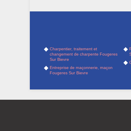
Charpentier, traitement et
R
changement de charpente Fougeres
Sur Bievre
Entreprise de maçonnerie, maçon
Fougeres Sur Bievre