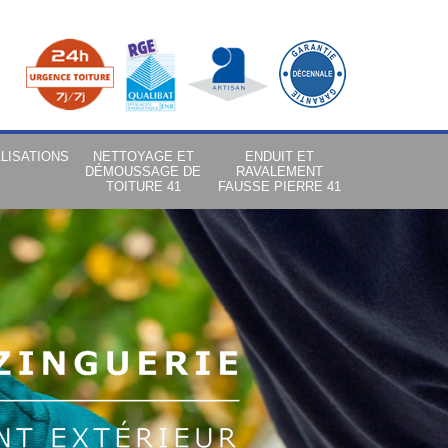
LISATIONS
NETTOYAGE ET
ENDUIT ET
DÉMOUSSAGE DE
RAVALEMENT
TOITURE 41
FAUSSE PIERRE 41