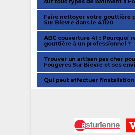
sur tous types de bâtiment à F
Faire nettoyer votre gouttière 
Sur Bievre dans le 41120
ABC couverture 41 : Pourquoi r
gouttière à un professionnel ?
Trouver un artisan pas cher pou
Fougeres Sur Bievre et ses env
Qui peut effectuer l'installatio