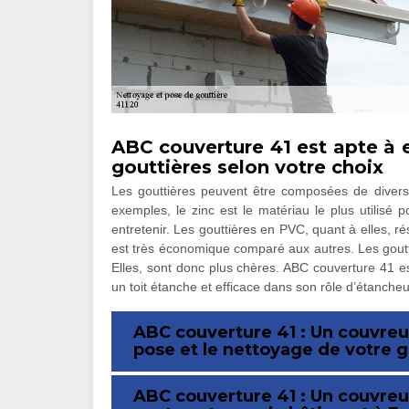
ABC couverture 41 est apte à e
gouttières selon votre choix
Les gouttières peuvent être composées de divers 
exemples, le zinc est le matériau le plus utilisé p
entretenir. Les gouttières en PVC, quant à elles, r
est très économique comparé aux autres. Les gouttiè
Elles, sont donc plus chères. ABC couverture 41 est
un toit étanche et efficace dans son rôle d’étancheu
ABC couverture 41 : Un couvreur
pose et le nettoyage de votre g
ABC couverture 41 : Un couvreur