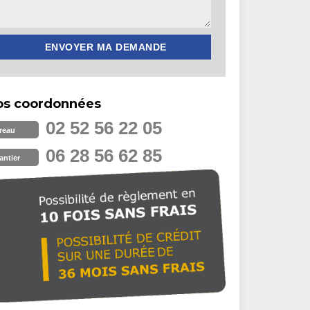
os coordonnées
02 52 56 22 05
reau
06 28 56 62 85
antier