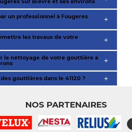
ougeres Sur Bievre et ses environs
par un professionnel à Fougeres
emettre les travaux de votre
r le nettoyage de votre gouttière à
irons
n des gouttières dans le 41120 ?
NOS PARTENAIRES