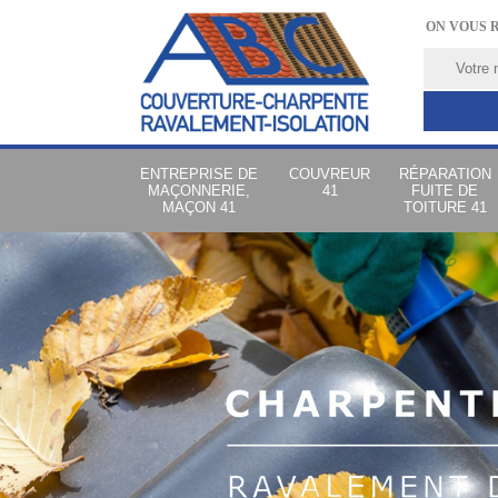
ON VOUS 
ENTREPRISE DE
COUVREUR
RÉPARATION
MAÇONNERIE,
41
FUITE DE
MAÇON 41
TOITURE 41