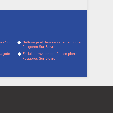
res Sur
Nettoyage et démoussage de toiture
Fougeres Sur Bievre
façade
Enduit et ravalement fausse pierre
Fougeres Sur Bievre