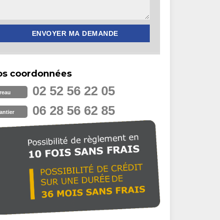
os coordonnées
02 52 56 22 05
reau
06 28 56 62 85
antier