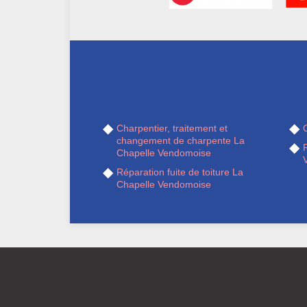
Charpentier, traitement et
changement de charpente La
R
Chapelle Vendomoise
Réparation fuite de toiture La
Chapelle Vendomoise