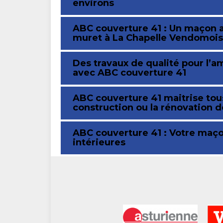
environs
ABC couverture 41 : Un maçon a
muret à La Chapelle Vendomoi
Des travaux de qualité pour l’
avec ABC couverture 41
ABC couverture 41 maitrise tous
construction ou la rénovation d
ABC couverture 41 : Votre maço
intérieures