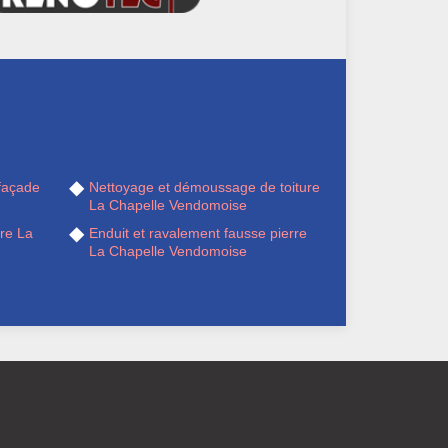
façade
Nettoyage et démoussage de toiture
La Chapelle Vendomoise
ère La
Enduit et ravalement fausse pierre
La Chapelle Vendomoise