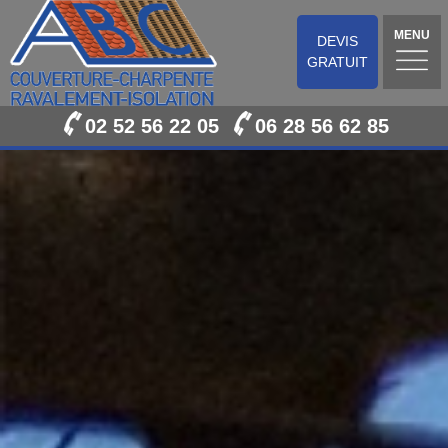
MENU
DEVIS
GRATUIT
02 52 56 22 05
06 28 56 62 85