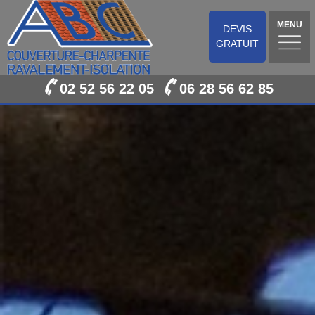
MENU
DEVIS
GRATUIT
02 52 56 22 05
06 28 56 62 85