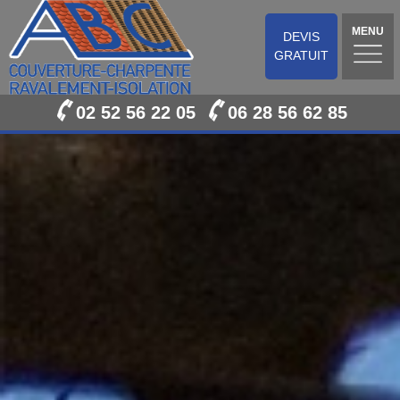
MENU
DEVIS
GRATUIT
02 52 56 22 05
06 28 56 62 85