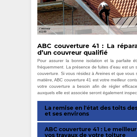
ABC couverture 41 : La répara
d’un couvreur qualifié
Pour assurer la bonne isolation et la parfaite éta
fréquemment. La présence de fuites d’eau est un si
couverture. Si vous résidez à Areines et que vous s
matière, ABC couverture 41 est votre meilleur cont
votre couverture a besoin afin de régler effica
auxquels elle est associée seront également inspec
La remise en l'état des toits de
et ses environs
ABC couverture 41 : Le meilleu
vos travaux de votre toiture