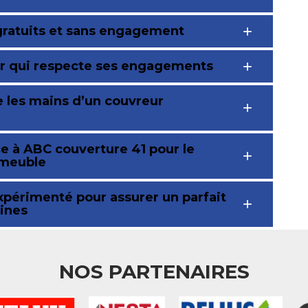
gratuits et sans engagement
ur qui respecte ses engagements
e les mains d’un couvreur
ce à ABC couverture 41 pour le
mmeuble
xpérimenté pour assurer un parfait
eines
NOS PARTENAIRES