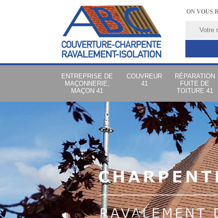
ON VOUS 
ENTREPRISE DE
COUVREUR
RÉPARATION
MAÇONNERIE,
41
FUITE DE
MAÇON 41
TOITURE 41