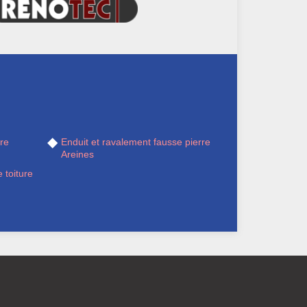
re
Enduit et ravalement fausse pierre
Areines
 toiture