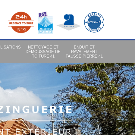
LISATIONS
NETTOYAGE ET
ENDUIT ET
DÉMOUSSAGE DE
RAVALEMENT
TOITURE 41
FAUSSE PIERRE 41