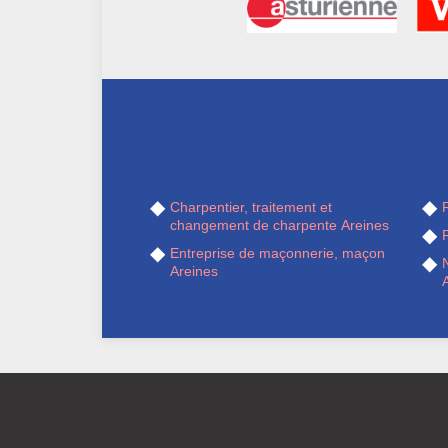
Charpentier, traitement et
R
changement de charpente Areines
R
Entreprise de maçonnerie, maçon
Areines