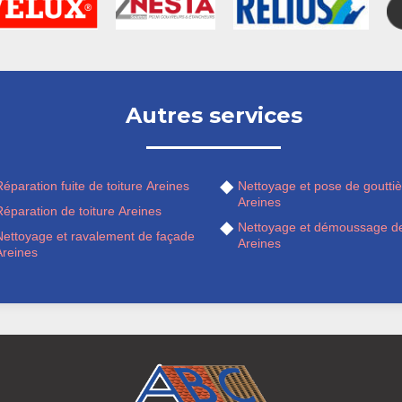
Autres services
éparation fuite de toiture Areines
Nettoyage et pose de gouttiè
Areines
éparation de toiture Areines
Nettoyage et démoussage de
Nettoyage et ravalement de façade
Areines
Areines