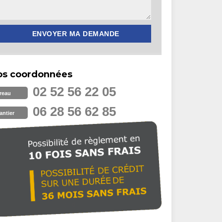
os coordonnées
02 52 56 22 05
reau
06 28 56 62 85
antier