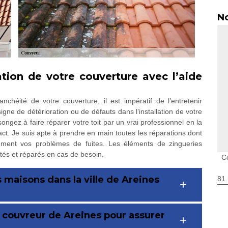
No
tion de votre couverture avec l’aide
nchéité de votre couverture, il est impératif de l’entretenir
gne de détérioration ou de défauts dans l’installation de votre
ongez à faire réparer votre toit par un vrai professionnel en la
act. Je suis apte à prendre en main toutes les réparations dont
cement vos problèmes de fuites. Les éléments de zingueries
tés et réparés en cas de besoin.
C
s maisons dans la ville de Areines
81 
r couvreur de Areines pour assurer