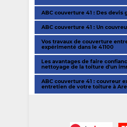
ABC couverture 41 : Des devis 
ABC couverture 41 : Un couvre
Vos travaux de couverture entr
expérimenté dans le 41100
Les avantages de faire confian
nettoyage de la toiture d'un i
ABC couverture 41 : couvreur e
entretien de votre toiture à Ar