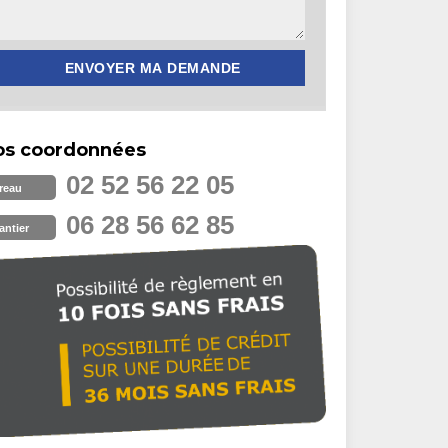
os coordonnées
02 52 56 22 05
reau
06 28 56 62 85
antier