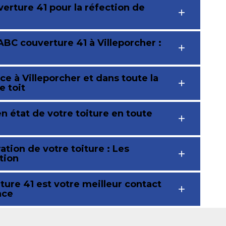
erture 41 pour la réfection de
ABC couverture 41 à Villeporcher :
ce à Villeporcher et dans toute la
e toit
n état de votre toiture en toute
ation de votre toiture : Les
tion
ture 41 est votre meilleur contact
nce