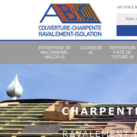
ON VOUS 
ENTREPRISE DE
COUVREUR
RÉPARATION
MAÇONNERIE,
41
FUITE DE
MAÇON 41
TOITURE 41