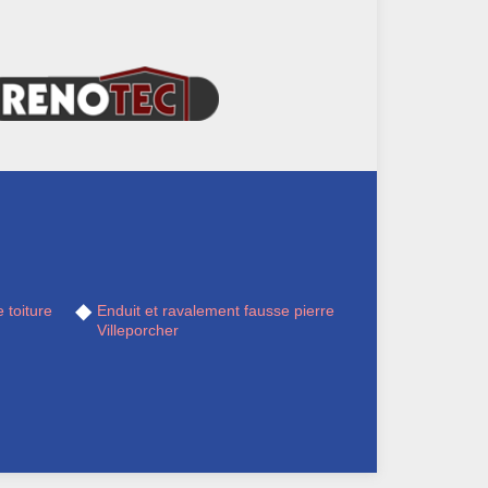
 toiture
Enduit et ravalement fausse pierre
Villeporcher