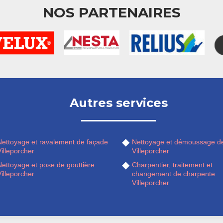
NOS PARTENAIRES
Autres services
Nettoyage et ravalement de façade
Nettoyage et démoussage de
illeporcher
Villeporcher
Nettoyage et pose de gouttière
Charpentier, traitement et
illeporcher
changement de charpente
Villeporcher