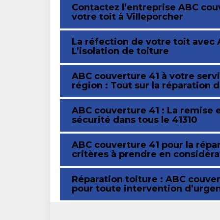
Contactez l’entreprise ABC couv
votre toit à Villeporcher
La réfection de votre toit avec 
L’isolation de toiture
ABC couverture 41 à votre servi
région : Tout sur la réparation d
ABC couverture 41 : La remise e
sécurité dans tous le 41310
ABC couverture 41 pour la répar
critères à prendre en considéra
Réparation toiture : ABC couver
pour toute intervention d’urge