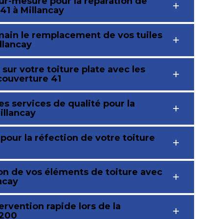
ur-mesure pour la réparation de
41 à Millancay
ain le remplacement de vos tuiles
llancay
 sur votre toiture plate avec les
couverture 41
s services de qualité pour la
illancay
pour la réfection de votre toiture
ion de vos éléments de toiture avec
ncay
rvention rapide lors de la
1200