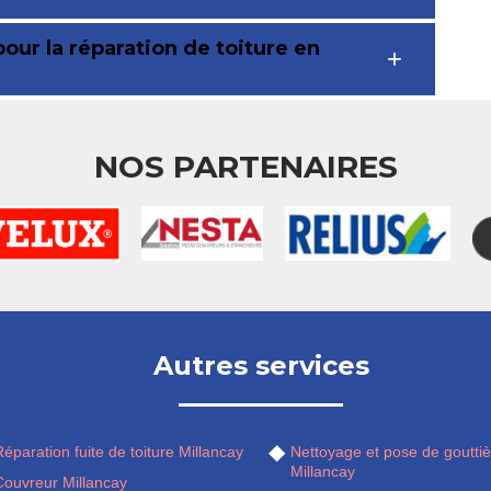
our la réparation de toiture en
NOS PARTENAIRES
Autres services
éparation fuite de toiture Millancay
Nettoyage et pose de gouttiè
Millancay
Couvreur Millancay