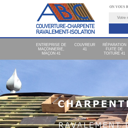
ON VOUS 
ENTREPRISE DE
COUVREUR
RÉPARATION
MAÇONNERIE,
41
FUITE DE
MAÇON 41
TOITURE 41