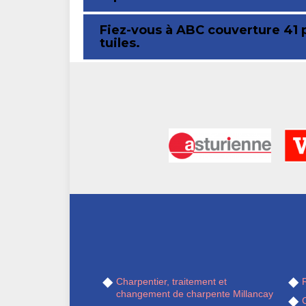
Fiez-vous à ABC couverture 41 p
tuiles.
Charpentier, traitement et
R
changement de charpente Millancay