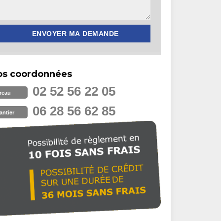
os coordonnées
02 52 56 22 05
reau
06 28 56 62 85
antier