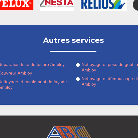
Autres services
éparation fuite de toiture Ambloy
Nettoyage et pose de gouttiè
Ambloy
Couvreur Ambloy
Nettoyage et démoussage de
Nettoyage et ravalement de façade
Ambloy
Ambloy