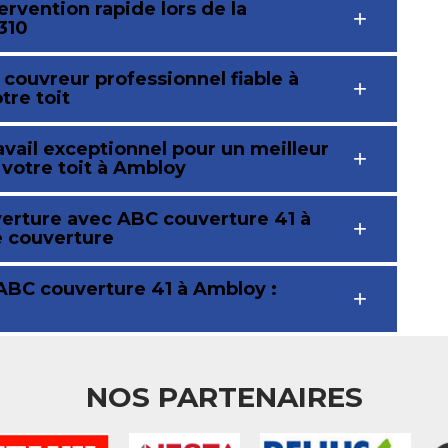
rvention rapide lors de la
310
couvreur professionnel fiable à
tre toit
avail exceptionnel pour un meilleur
e votre toit à Ambloy
verture avec ABC couverture 41 à
e couverture
 ABC couverture 41 à Ambloy :
NOS PARTENAIRES