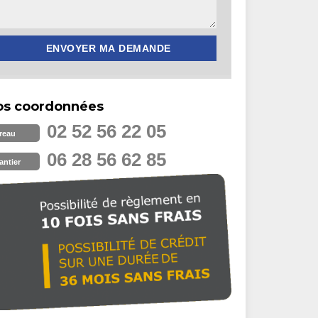
os coordonnées
02 52 56 22 05
reau
06 28 56 62 85
antier