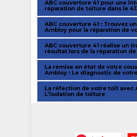
ABC couverture 41 pour une inte
réparation de toiture dans le 41
ABC couverture 41 : Trouvez un 
Ambloy pour la réparation de vo
ABC couverture 41 réalise un tr
résultat lors de la réparation d
La remise en état de votre cou
Ambloy : Le diagnostic de votr
La réfection de votre toit avec
L’isolation de toiture