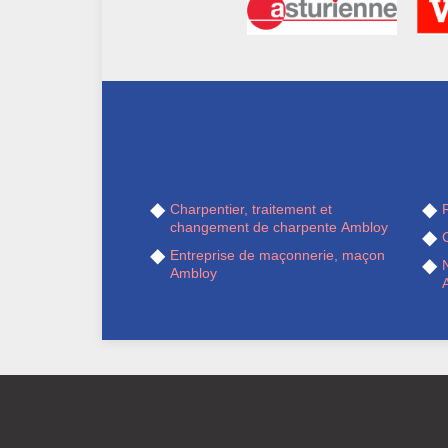
Charpentier, traitement et
R
changement de charpente Ambloy
Entreprise de maçonnerie, maçon
Ambloy