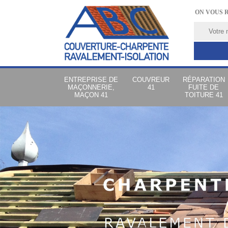
ON VOUS 
ENTREPRISE DE
COUVREUR
RÉPARATION
MAÇONNERIE,
41
FUITE DE
MAÇON 41
TOITURE 41