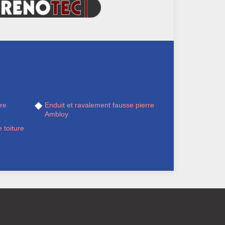
re
Enduit et ravalement fausse pierre
Ambloy
 toiture