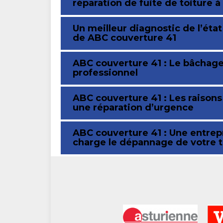
réparation de fuite de toiture 
Un meilleur diagnostic de l’état
de ABC couverture 41
ABC couverture 41 : Le bâchage 
professionnel
ABC couverture 41 : Les raison
une réparation d’urgence
ABC couverture 41 : Une entrepr
charge le dépannage de votre t