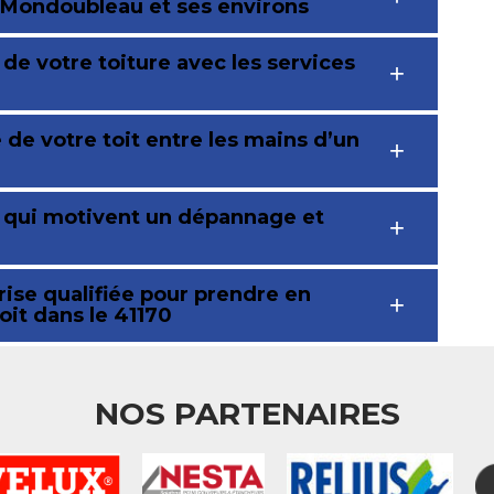
à Mondoubleau et ses environs
 de votre toiture avec les services
de votre toit entre les mains d’un
s qui motivent un dépannage et
ise qualifiée pour prendre en
oit dans le 41170
NOS PARTENAIRES