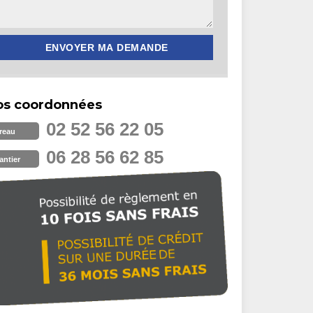
os coordonnées
02 52 56 22 05
reau
06 28 56 62 85
antier