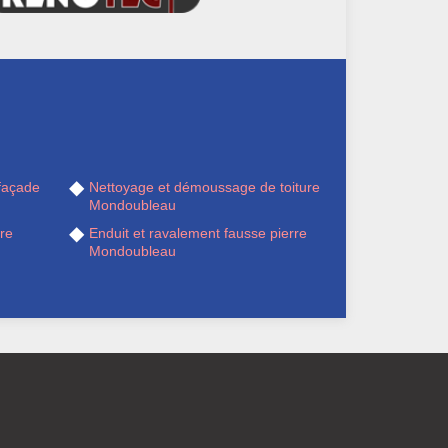
façade
Nettoyage et démoussage de toiture
Mondoubleau
re
Enduit et ravalement fausse pierre
Mondoubleau