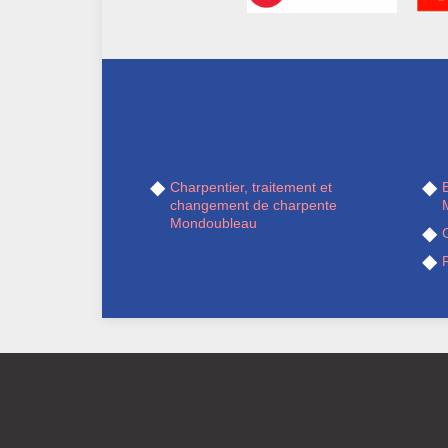
Charpentier, traitement et
changement de charpente
Mondoubleau