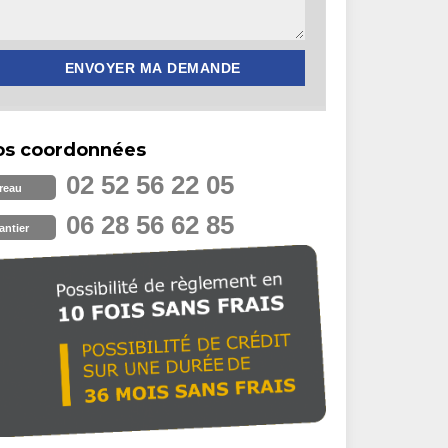
os coordonnées
02 52 56 22 05
reau
06 28 56 62 85
antier