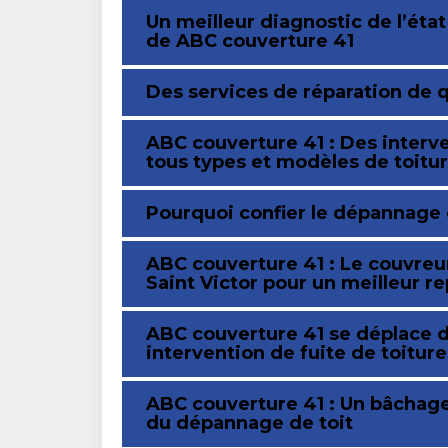
Un meilleur diagnostic de l’état
de ABC couverture 41
Des services de réparation de 
ABC couverture 41 : Des interve
tous types et modèles de toitu
Pourquoi confier le dépannage d
ABC couverture 41 : Le couvreur
Saint Victor pour un meilleur re
ABC couverture 41 se déplace d
intervention de fuite de toiture
ABC couverture 41 : Un bâchage
du dépannage de toit