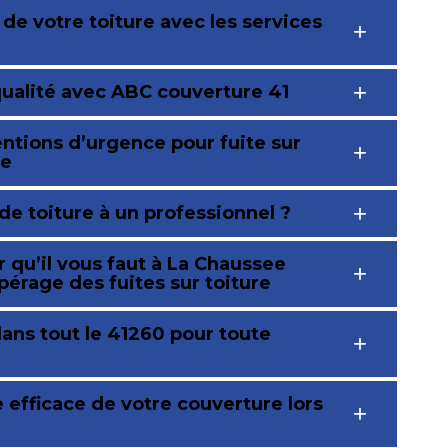
 de votre toiture avec les services
qualité avec ABC couverture 41
ntions d’urgence pour fuite sur
re
e toiture à un professionnel ?
 qu’il vous faut à La Chaussee
pérage des fuites sur toiture
ans tout le 41260 pour toute
 efficace de votre couverture lors