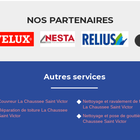
NOS PARTENAIRES
Autres services
Couvreur La Chaussee Saint Victor
Nettoyage et ravalement de 
La Chaussee Saint Victor
Réparation de toiture La Chaussee
aint Victor
Nettoyage et pose de goutti
Chaussee Saint Victor