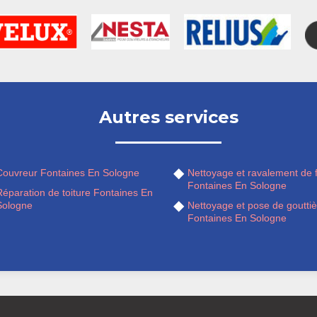
Autres services
Couvreur Fontaines En Sologne
Nettoyage et ravalement de 
Fontaines En Sologne
Réparation de toiture Fontaines En
Sologne
Nettoyage et pose de gouttiè
Fontaines En Sologne