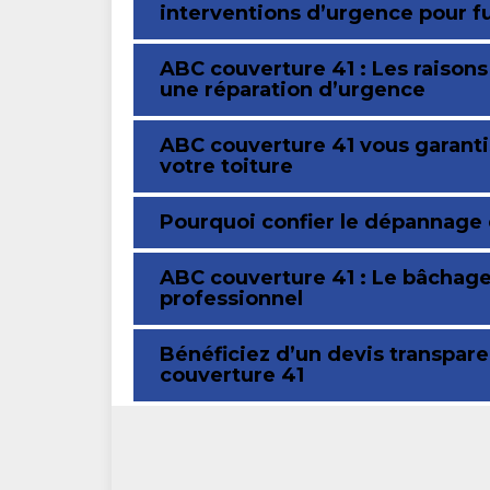
interventions d’urgence pour fu
ABC couverture 41 : Les raison
une réparation d’urgence
ABC couverture 41 vous garanti
votre toiture
Pourquoi confier le dépannage d
ABC couverture 41 : Le bâchage 
professionnel
Bénéficiez d’un devis transpare
couverture 41