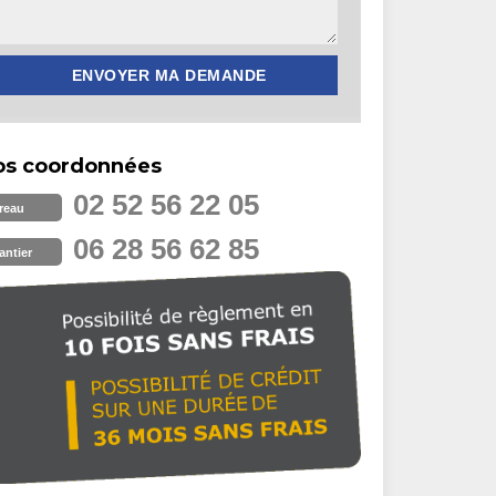
os coordonnées
02 52 56 22 05
reau
06 28 56 62 85
antier