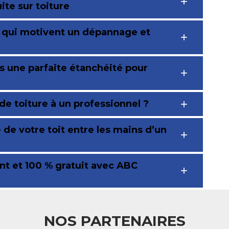
ite sur toiture
s qui motivent un dépannage et
s une parfaite étanchéité pour
e toiture à un professionnel ?
de votre toit entre les mains d’un
nt et 100 % gratuit avec ABC
NOS PARTENAIRES