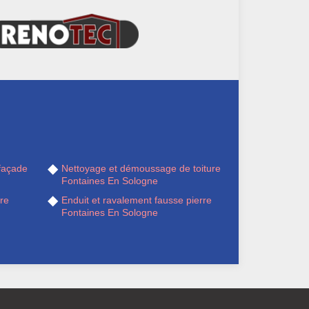
façade
Nettoyage et démoussage de toiture
Fontaines En Sologne
re
Enduit et ravalement fausse pierre
Fontaines En Sologne