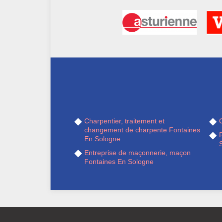
Charpentier, traitement et
changement de charpente Fontaines
En Sologne
Entreprise de maçonnerie, maçon
Fontaines En Sologne