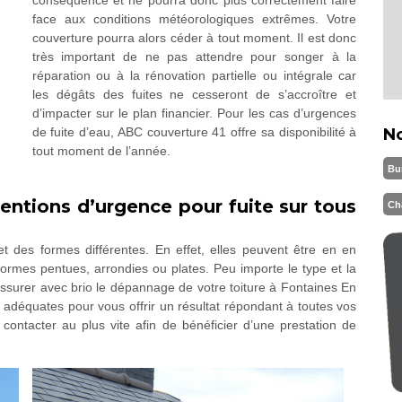
conséquence et ne pourra donc plus correctement faire
face aux conditions météorologiques extrêmes. Votre
couverture pourra alors céder à tout moment. Il est donc
très important de ne pas attendre pour songer à la
réparation ou à la rénovation partielle ou intégrale car
les dégâts des fuites ne cesseront de s’accroître et
d’impacter sur le plan financier. Pour les cas d’urgences
de fuite d’eau, ABC couverture 41 offre sa disponibilité à
N
tout moment de l’année.
Bu
entions d’urgence pour fuite sur tous
Ch
 des formes différentes. En effet, elles peuvent être en en
formes pentues, arrondies ou plates. Peu importe le type et la
assurer avec brio le dépannage de votre toiture à Fontaines En
ns adéquates pour vous offrir un résultat répondant à toutes vos
ontacter au plus vite afin de bénéficier d’une prestation de