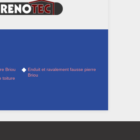
re Briou
Enduit et ravalement fausse pierre
Briou
 toiture