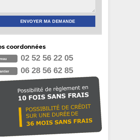
os coordonnées
02 52 56 22 05
reau
06 28 56 62 85
antier