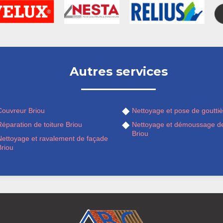
Autres services
Couvreur Briou
Nettoyage et pose de gouttiè
éparation de toiture Briou
Nettoyage et démoussage de
Briou
Nettoyage et ravalement de façade
Briou