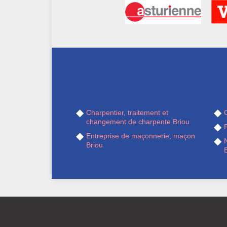
Charpentier, traitement et
changement de charpente Briou
R
Entreprise de maçonnerie, maçon
Briou