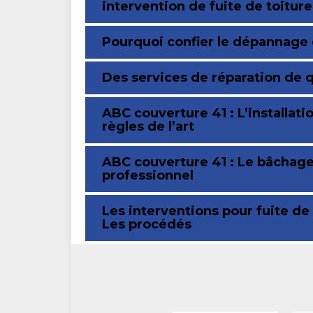
intervention de fuite de toiture
Pourquoi confier le dépannage d
Des services de réparation de 
ABC couverture 41 : L’installati
règles de l’art
ABC couverture 41 : Le bâchage 
professionnel
Les interventions pour fuite de
Les procédés