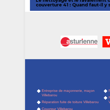
Le nettoyage et le ravalement 
couverture 41 : Quand faut-il y
Entreprise de maçonnerie, maçon
R
Villebarou
Réparation fuite de toiture Villebarou
V
Couvreur Villebarou