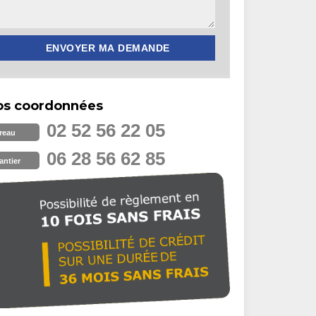
os coordonnées
02 52 56 22 05
reau
06 28 56 62 85
antier