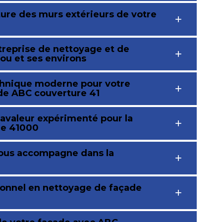
ture des murs extérieurs de votre
treprise de nettoyage et de
ou et ses environs
echnique moderne pour votre
 de ABC couverture 41
ravaleur expérimenté pour la
 le 41000
vous accompagne dans la
ionnel en nettoyage de façade