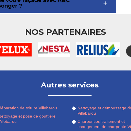
de votre façade avec ABC
 songer ?
NOS PARTENAIRES
Autres services
éparation de toiture Villebarou
Nettoyage et démoussage de
Villebarou
Nettoyage et pose de gouttière
illebarou
Charpentier, traitement et
changement de charpente Vi