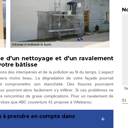
No
ge d’un nettoyage et d’un ravalement
votre bâtisse
ons des intempéries et de la pollution au fil du temps. L’aspect
 sera moins beau. La dégradation de votre façade pourrait
t compromettre son étanchéité. Des fissures pourraient
N
x pourront alors facilement s’y infiltrer. Si ces problèmes ne
ous rencontriez de grave complications. Pour un ravalement de
81 
services que ABC couverture 41 propose à Villebarou.
es à prendre en compte dans