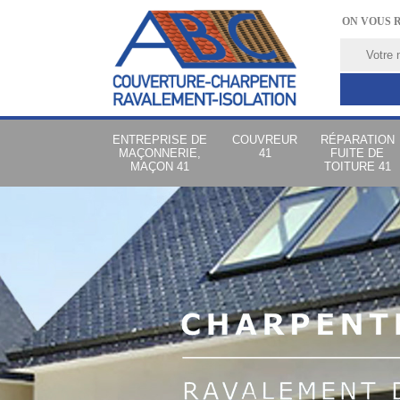
ON VOUS 
ENTREPRISE DE
COUVREUR
RÉPARATION
MAÇONNERIE,
41
FUITE DE
MAÇON 41
TOITURE 41