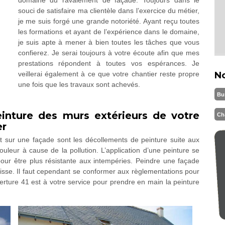
domaine du ravalement de façade. Toujours dans le
souci de satisfaire ma clientèle dans l’exercice du métier,
je me suis forgé une grande notoriété. Ayant reçu toutes
les formations et ayant de l’expérience dans le domaine,
je suis apte à mener à bien toutes les tâches que vous
confierez. Je serai toujours à votre écoute afin que mes
prestations répondent à toutes vos espérances. Je
veillerai également à ce que votre chantier reste propre
N
une fois que les travaux sont achevés.
Bu
inture des murs extérieurs de votre
Ch
er
t sur une façade sont les décollements de peinture suite aux
uleur à cause de la pollution. L’application d’une peinture se
 pour être plus résistante aux intempéries. Peindre une façade
isse. Il faut cependant se conformer aux règlementations pour
verture 41 est à votre service pour prendre en main la peinture