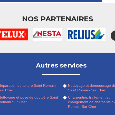
NOS PARTENAIRES
Autres services
Réparation de toiture Saint Romain
Nettoyage et démoussage de
Sur Cher
Saint Romain Sur Cher
ettoyage et pose de gouttière Saint
Charpentier, traitement et
Romain Sur Cher
changement de charpente Sa
Romain Sur Cher