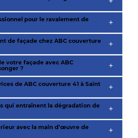
ssionnel pour le ravalement de
ent de façade chez ABC couverture
de votre façade avec ABC
 songer ?
vices de ABC couverture 41 à Saint
s qui entraînent la dégradation de
rieur avec la main d’œuvre de