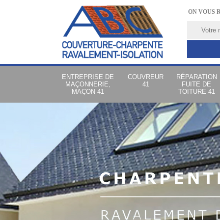
ON VOUS 
ENTREPRISE DE
COUVREUR
RÉPARATION
MAÇONNERIE,
41
FUITE DE
MAÇON 41
TOITURE 41