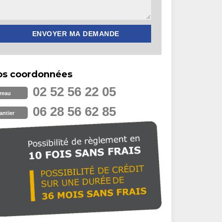
os coordonnées
02 52 56 22 05
reau
06 28 56 62 85
antier