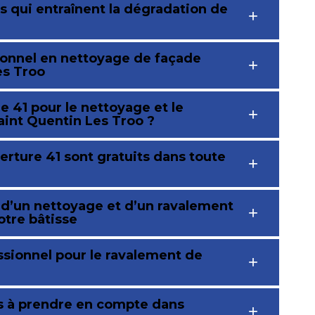
s qui entraînent la dégradation de
ionnel en nettoyage de façade
es Troo
 41 pour le nettoyage et le
aint Quentin Les Troo ?
ture 41 sont gratuits dans toute
 d’un nettoyage et d’un ravalement
otre bâtisse
ssionnel pour le ravalement de
es à prendre en compte dans