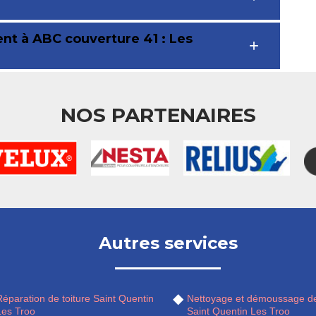
ent à ABC couverture 41 : Les
NOS PARTENAIRES
Autres services
éparation de toiture Saint Quentin
Nettoyage et démoussage de
Les Troo
Saint Quentin Les Troo