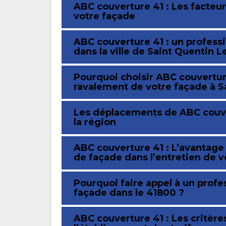
ABC couverture 41 : Les facteur
votre façade
ABC couverture 41 : un profess
dans la ville de Saint Quentin L
Pourquoi choisir ABC couverture
ravalement de votre façade à S
Les déplacements de ABC couver
la région
ABC couverture 41 : L’avantage
de façade dans l’entretien de v
Pourquoi faire appel à un profe
façade dans le 41800 ?
ABC couverture 41 : Les critèr