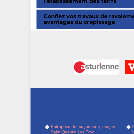
l’établissement des tarifs
Confiez vos travaux de ravalem
avantages du crépissage
Entreprise de maçonnerie, maçon
R
Saint Quentin Les Troo