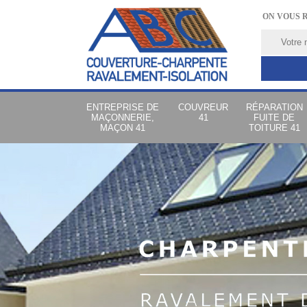
ON VOUS 
ENTREPRISE DE
COUVREUR
RÉPARATION
MAÇONNERIE,
41
FUITE DE
MAÇON 41
TOITURE 41