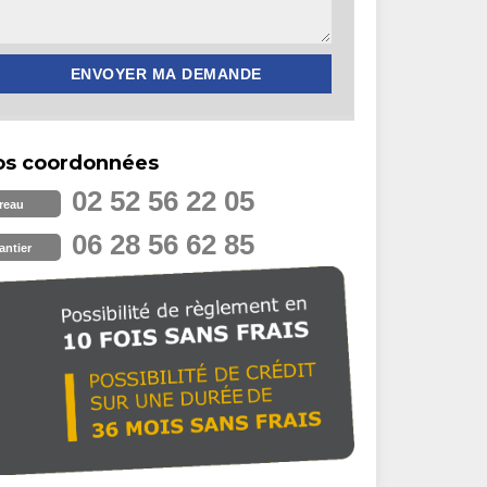
os coordonnées
02 52 56 22 05
reau
06 28 56 62 85
antier