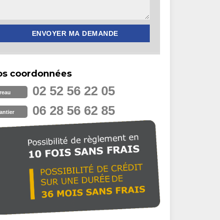
os coordonnées
02 52 56 22 05
reau
06 28 56 62 85
antier