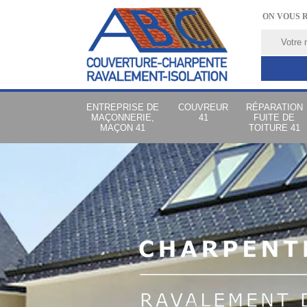
ON VOUS 
ENTREPRISE DE
COUVREUR
RÉPARATION
MAÇONNERIE,
41
FUITE DE
MAÇON 41
TOITURE 41