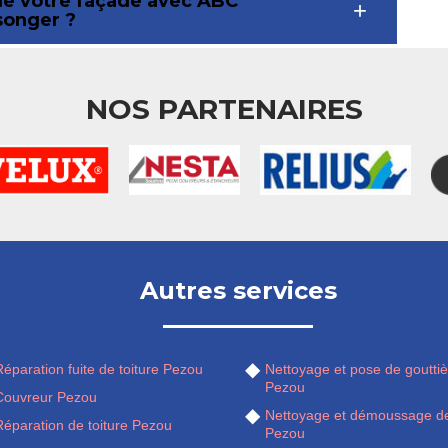
de votre façade avec ABC
 songer ?
NOS PARTENAIRES
Autres services
éparation fuite de toiture Pezou
Nettoyage et pose de gouttiè
Pezou
Couvreur Pezou
Nettoyage et démoussage de
Réparation de toiture Pezou
Pezou