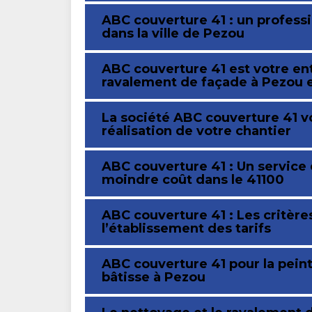
ABC couverture 41 : un profess
dans la ville de Pezou
ABC couverture 41 est votre en
ravalement de façade à Pezou e
La société ABC couverture 41 
réalisation de votre chantier
ABC couverture 41 : Un service
moindre coût dans le 41100
ABC couverture 41 : Les critèr
l’établissement des tarifs
ABC couverture 41 pour la pein
bâtisse à Pezou