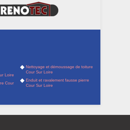
Nettoyage et démoussage de toiture
Cour Sur Loire
ur Loire
Enduit et ravalement fausse pierre
ère Cour
Cour Sur Loire