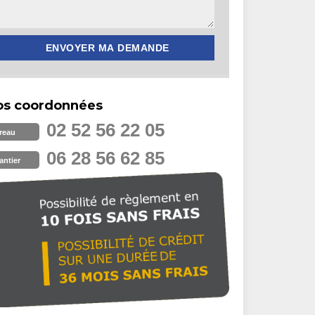
os coordonnées
02 52 56 22 05
reau
06 28 56 62 85
antier