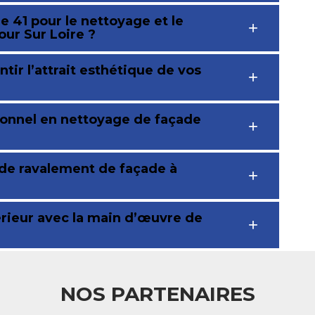
 41 pour le nettoyage et le
ur Sur Loire ?
ntir l’attrait esthétique de vos
ionnel en nettoyage de façade
 de ravalement de façade à
rieur avec la main d’œuvre de
NOS PARTENAIRES