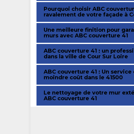
Pourquoi choisir ABC couverture
ravalement de votre façade à Co
Une meilleure finition pour gara
murs avec ABC couverture 41
ABC couverture 41 : un profess
dans la ville de Cour Sur Loire
ABC couverture 41 : Un service
moindre coût dans le 41500
Le nettoyage de votre mur exté
ABC couverture 41