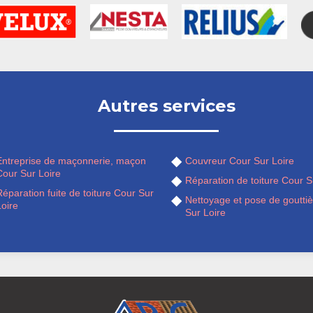
Autres services
Entreprise de maçonnerie, maçon
Couvreur Cour Sur Loire
Cour Sur Loire
Réparation de toiture Cour S
éparation fuite de toiture Cour Sur
Nettoyage et pose de goutti
oire
Sur Loire