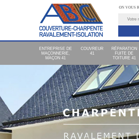
ON VOUS 
ENTREPRISE DE
COUVREUR
RÉPARATION
MAÇONNERIE,
41
FUITE DE
MAÇON 41
TOITURE 41