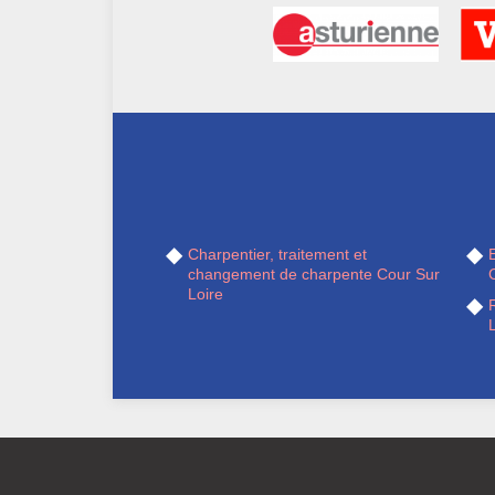
Charpentier, traitement et
changement de charpente Cour Sur
Loire
R
L