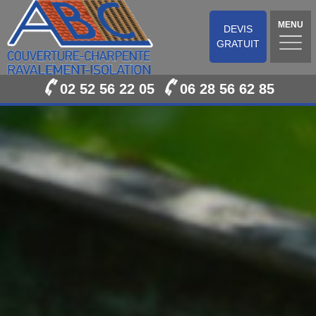
MENU
DEVIS
GRATUIT
02 52 56 22 05
06 28 56 62 85