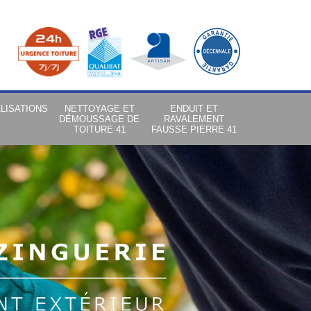
LISATIONS
NETTOYAGE ET
ENDUIT ET
DÉMOUSSAGE DE
RAVALEMENT
TOITURE 41
FAUSSE PIERRE 41