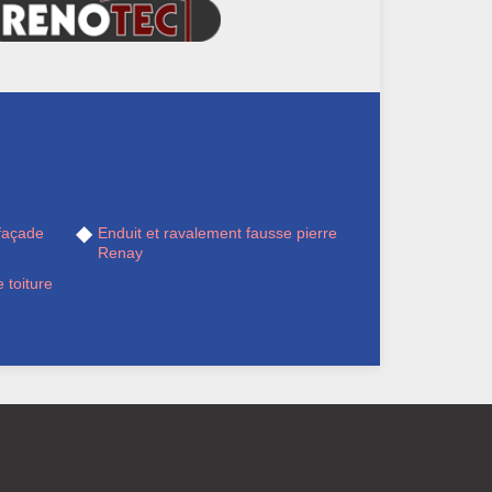
façade
Enduit et ravalement fausse pierre
Renay
 toiture