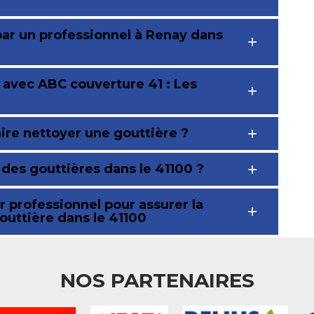
par un professionnel à Renay dans
 avec ABC couverture 41 : Les
aire nettoyer une gouttière ?
n des gouttières dans le 41100 ?
 professionnel pour assurer la
outtière dans le 41100
NOS PARTENAIRES