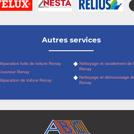
Autres services
éparation fuite de toiture Renay
Nettoyage et ravalement de 
Renay
Couvreur Renay
Nettoyage et démoussage de
Réparation de toiture Renay
Renay