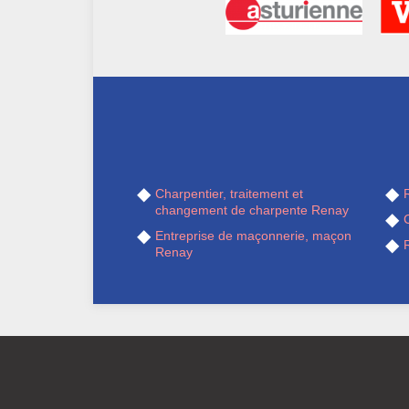
Charpentier, traitement et
R
changement de charpente Renay
Entreprise de maçonnerie, maçon
Renay