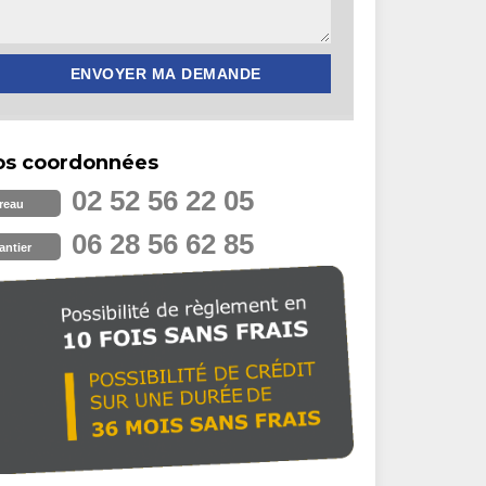
os coordonnées
02 52 56 22 05
reau
06 28 56 62 85
antier