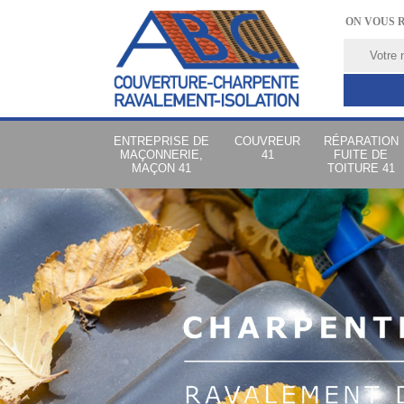
ON VOUS 
ENTREPRISE DE
COUVREUR
RÉPARATION
MAÇONNERIE,
41
FUITE DE
MAÇON 41
TOITURE 41