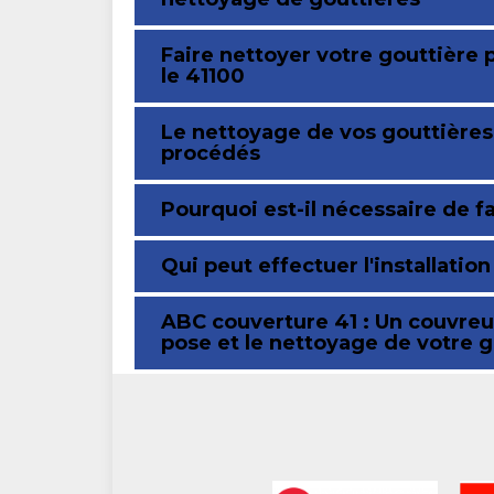
Faire nettoyer votre gouttière 
le 41100
Le nettoyage de vos gouttières
procédés
Pourquoi est-il nécessaire de f
Qui peut effectuer l'installatio
ABC couverture 41 : Un couvreur
pose et le nettoyage de votre g