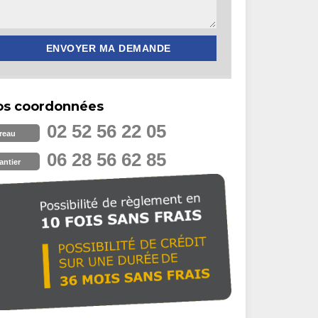
os coordonnées
02 52 56 22 05
reau
06 28 56 62 85
antier