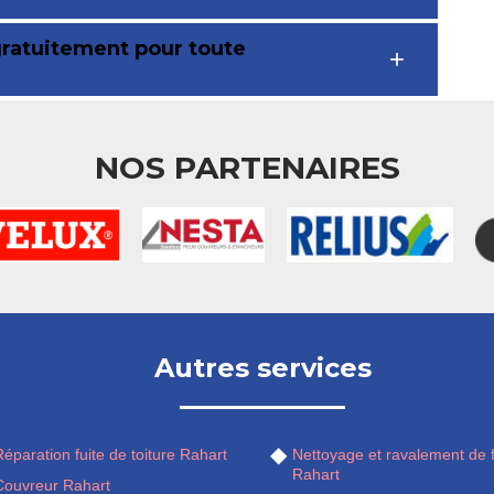
gratuitement pour toute
NOS PARTENAIRES
Autres services
éparation fuite de toiture Rahart
Nettoyage et ravalement de 
Rahart
Couvreur Rahart