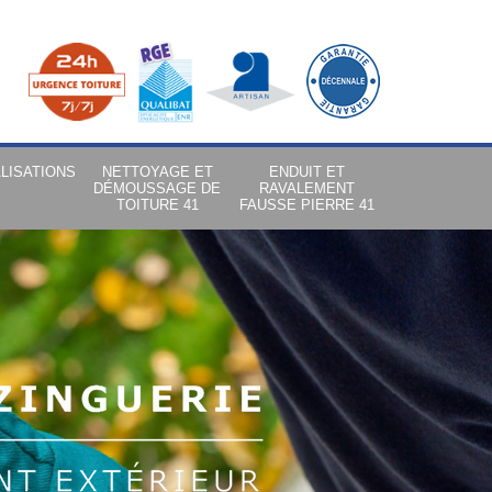
LISATIONS
NETTOYAGE ET
ENDUIT ET
DÉMOUSSAGE DE
RAVALEMENT
TOITURE 41
FAUSSE PIERRE 41