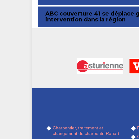
ABC couverture 41 se déplace 
intervention dans la région
Charpentier, traitement et
R
changement de charpente Rahart