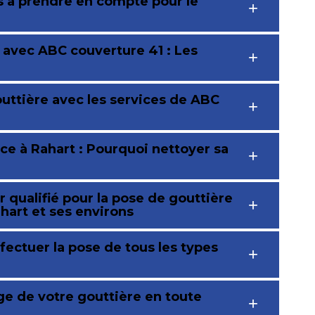
s à prendre en compte pour le
 avec ABC couverture 41 : Les
outtière avec les services de ABC
ce à Rahart : Pourquoi nettoyer sa
 qualifié pour la pose de gouttière
hart et ses environs
fectuer la pose de tous les types
ge de votre gouttière en toute