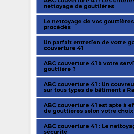
ABC couverture 41 : Les critère
nettoyage de gouttières
Le nettoyage de vos gouttières
procédés
Un parfait entretien de votre g
couverture 41
ABC couverture 41 à votre servi
gouttière ?
ABC couverture 41 : Un couvreur
sur tous types de bâtiment à Ra
ABC couverture 41 est apte à ef
de gouttières selon votre choix
ABC couverture 41 : Le nettoya
sécurité