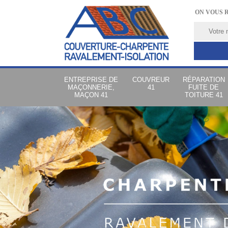
ON VOUS 
ENTREPRISE DE
COUVREUR
RÉPARATION
MAÇONNERIE,
41
FUITE DE
MAÇON 41
TOITURE 41