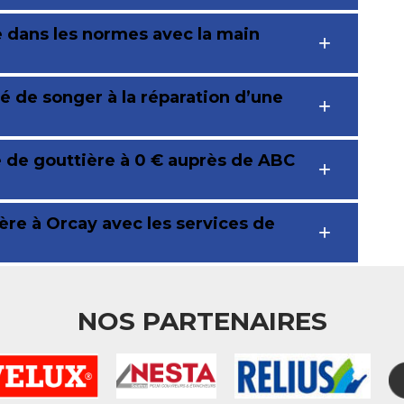
e dans les normes avec la main
é de songer à la réparation d’une
 de gouttière à 0 € auprès de ABC
re à Orcay avec les services de
NOS PARTENAIRES