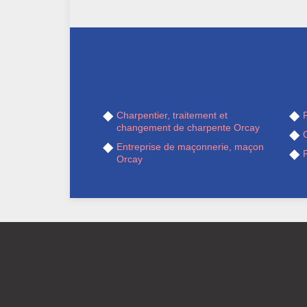
Charpentier, traitement et
R
changement de charpente Orcay
Entreprise de maçonnerie, maçon
Orcay