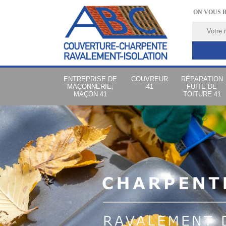
ON VOUS 
ENTREPRISE DE
COUVREUR
RÉPARATION
MAÇONNERIE,
41
FUITE DE
MAÇON 41
TOITURE 41