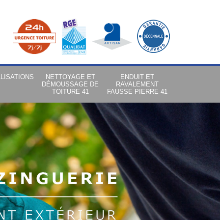
LISATIONS
NETTOYAGE ET
ENDUIT ET
DÉMOUSSAGE DE
RAVALEMENT
TOITURE 41
FAUSSE PIERRE 41