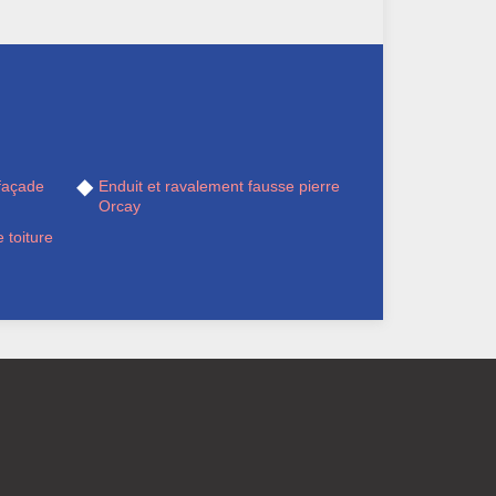
façade
Enduit et ravalement fausse pierre
Orcay
 toiture