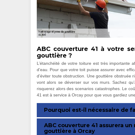
ABC couverture 41 à votre se
gouttière ?
L’étanchéité de votre toiture est très importante af
d’eau. Pour que votre toit puisse assurer avec effica
d’éviter toute obstruction. Une gouttière obstruée r
vont alors se déverser sur vos murs. Sachez qu’a
risquerez alors des scenarios catastrophes. Le co
41 est à service à Orcay pour que vous gardiez une 
Pourquoi est-il nécessaire de f
ABC couverture 41 assurera un
gouttière à Orcay