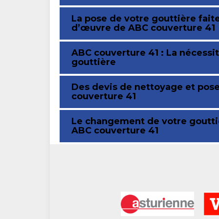
La pose de votre gouttière fait
d’œuvre de ABC couverture 41
ABC couverture 41 : La nécessit
gouttière
Des devis de nettoyage et pose
couverture 41
Le changement de votre gouttiè
ABC couverture 41