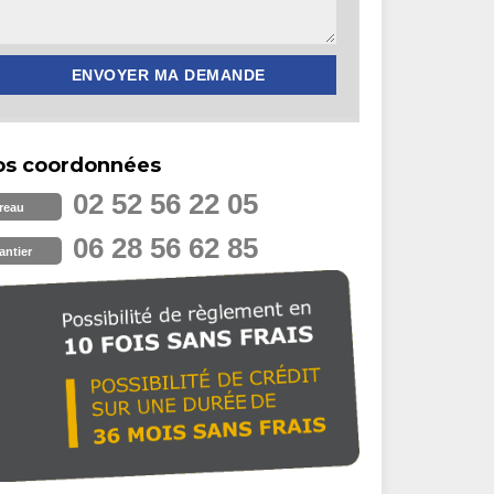
os coordonnées
02 52 56 22 05
reau
06 28 56 62 85
antier