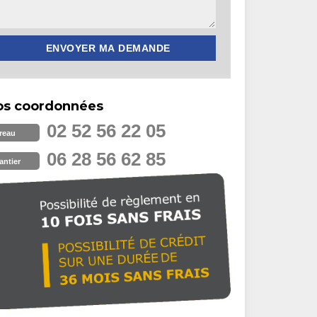
os coordonnées
02 52 56 22 05
reau
06 28 56 62 85
antier