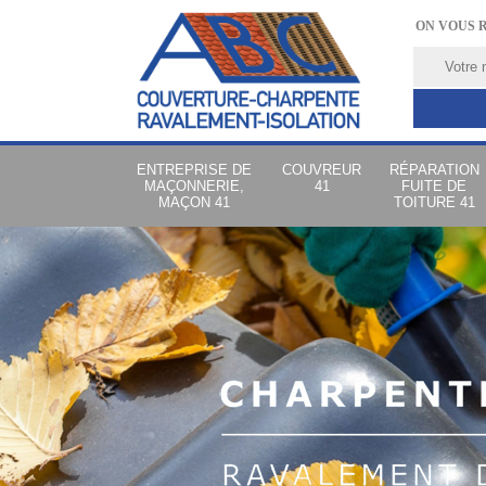
ON VOUS 
ENTREPRISE DE
COUVREUR
RÉPARATION
MAÇONNERIE,
41
FUITE DE
MAÇON 41
TOITURE 41