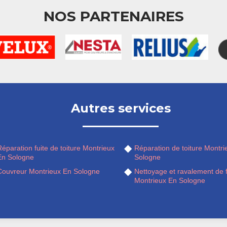
NOS PARTENAIRES
Autres services
éparation fuite de toiture Montrieux
Réparation de toiture Montri
En Sologne
Sologne
Couvreur Montrieux En Sologne
Nettoyage et ravalement de 
Montrieux En Sologne