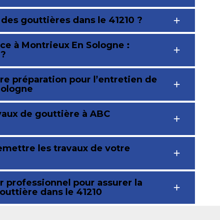
n des gouttières dans le 41210 ?
ice à Montrieux En Sologne :
 ?
e préparation pour l’entretien de
Sologne
vaux de gouttière à ABC
emettre les travaux de votre
 professionnel pour assurer la
outtière dans le 41210