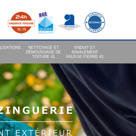
LISATIONS
NETTOYAGE ET
ENDUIT ET
DÉMOUSSAGE DE
RAVALEMENT
TOITURE 41
FAUSSE PIERRE 41