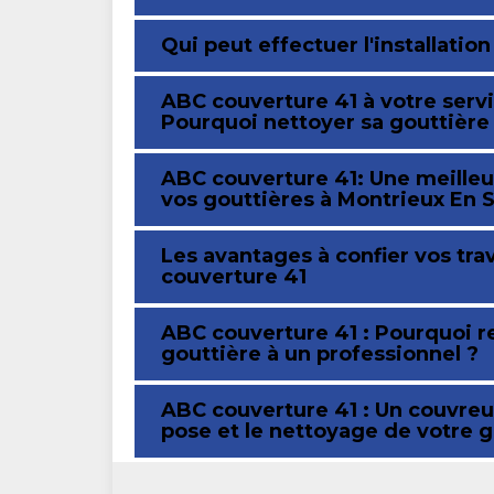
Qui peut effectuer l'installatio
ABC couverture 41 à votre serv
Pourquoi nettoyer sa gouttière
ABC couverture 41: Une meilleur
vos gouttières à Montrieux En 
Les avantages à confier vos tra
couverture 41
ABC couverture 41 : Pourquoi r
gouttière à un professionnel ?
ABC couverture 41 : Un couvreur
pose et le nettoyage de votre g