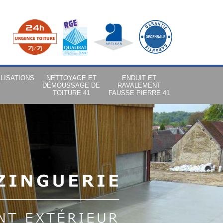
LISATIONS
NETTOYAGE ET
ENDUIT ET
DÉMOUSSAGE DE
RAVALEMENT
TOITURE 41
FAUSSE PIERRE 41