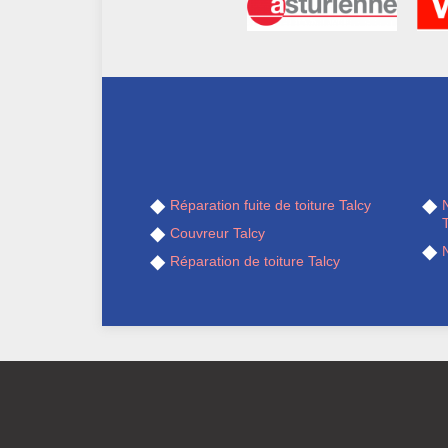
Réparation fuite de toiture Talcy
T
Couvreur Talcy
N
Réparation de toiture Talcy