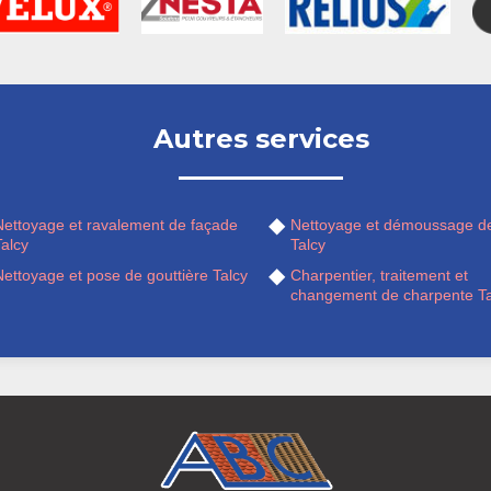
Autres services
Nettoyage et ravalement de façade
Nettoyage et démoussage de
alcy
Talcy
ettoyage et pose de gouttière Talcy
Charpentier, traitement et
changement de charpente Ta