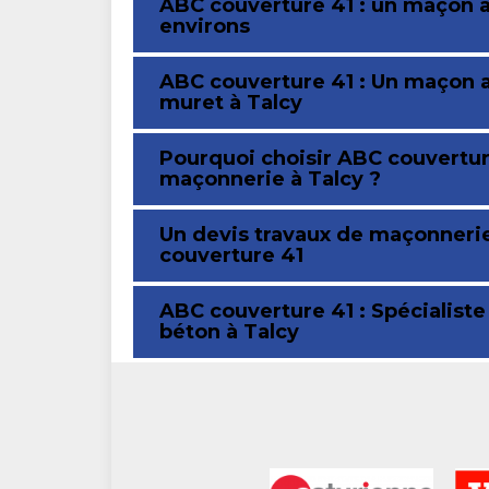
ABC couverture 41 : un maçon à 
environs
ABC couverture 41 : Un maçon a
muret à Talcy
Pourquoi choisir ABC couvertur
maçonnerie à Talcy ?
Un devis travaux de maçonnerie
couverture 41
ABC couverture 41 : Spécialiste
béton à Talcy