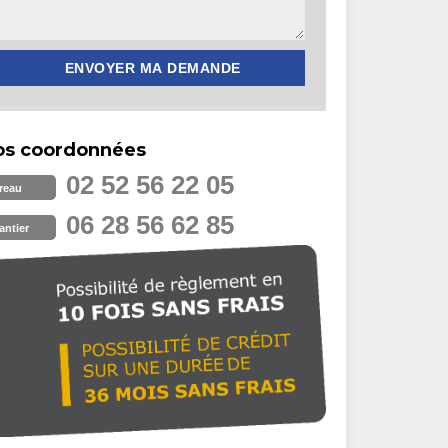
os coordonnées
02 52 56 22 05
reau
06 28 56 62 85
antier