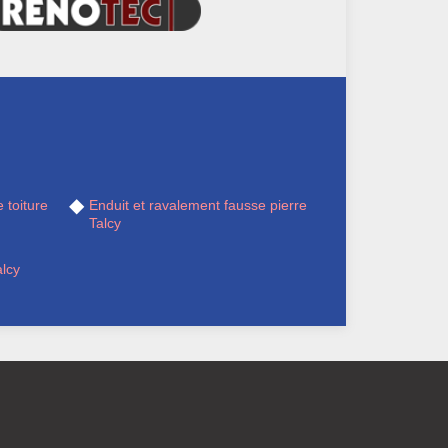
 toiture
Enduit et ravalement fausse pierre
Talcy
lcy