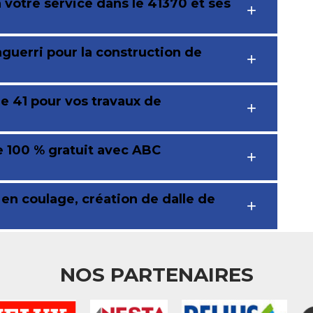
votre service dans le 41370 et ses
guerri pour la construction de
e 41 pour vos travaux de
 100 % gratuit avec ABC
 en coulage, création de dalle de
NOS PARTENAIRES