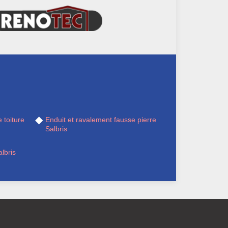
 toiture
Enduit et ravalement fausse pierre
Salbris
lbris