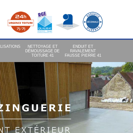
LISATIONS
NETTOYAGE ET
ENDUIT ET
DÉMOUSSAGE DE
RAVALEMENT
TOITURE 41
FAUSSE PIERRE 41