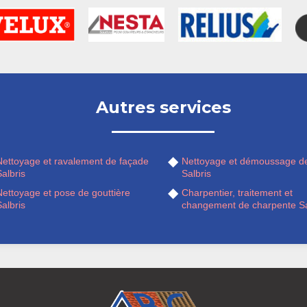
Autres services
Nettoyage et ravalement de façade
Nettoyage et démoussage de
albris
Salbris
Nettoyage et pose de gouttière
Charpentier, traitement et
albris
changement de charpente Sa