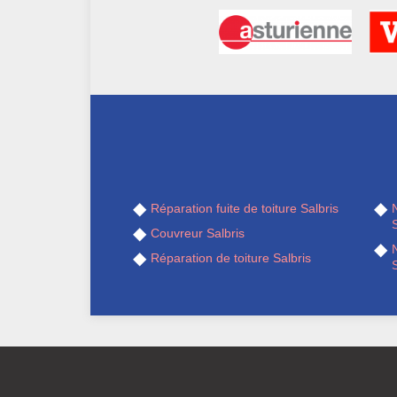
Réparation fuite de toiture Salbris
S
Couvreur Salbris
Réparation de toiture Salbris
S