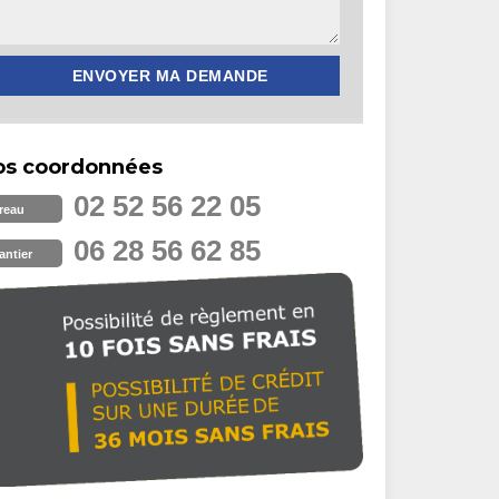
os coordonnées
02 52 56 22 05
reau
06 28 56 62 85
antier