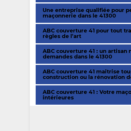
Une entreprise qualifiée pour p
maçonnerie dans le 41300
ABC couverture 41 pour tout tr
règles de l’art
ABC couverture 41 : un artisan
demandes dans le 41300
ABC couverture 41 maitrise tous
construction ou la rénovation d
ABC couverture 41 : Votre maço
intérieures