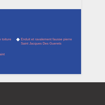
 toiture
Enduit et ravalement fausse pierre
Saint Jacques Des Guerets
int