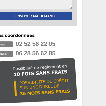
os coordonnées
02 52 56 22 05
reau
06 28 56 62 85
antier