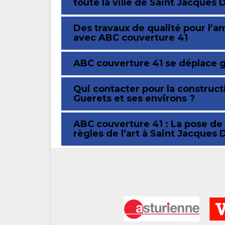
toute la ville de Saint Jacques
Des travaux de qualité pour l’
avec ABC couverture 41
ABC couverture 41 se déplace 
Qui contacter pour la construc
Guerets et ses environs ?
ABC couverture 41 : La pose de 
règles de l’art à Saint Jacques