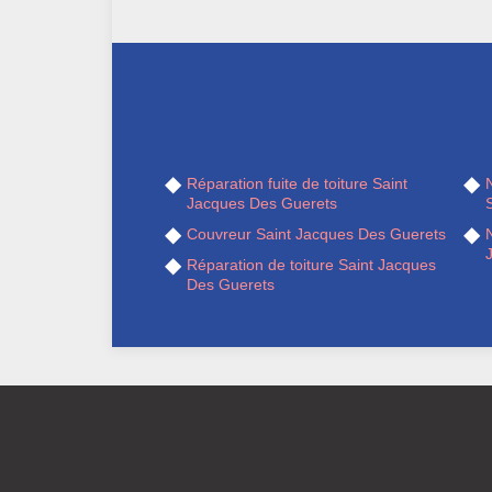
Réparation fuite de toiture Saint
Jacques Des Guerets
Couvreur Saint Jacques Des Guerets
N
Réparation de toiture Saint Jacques
Des Guerets