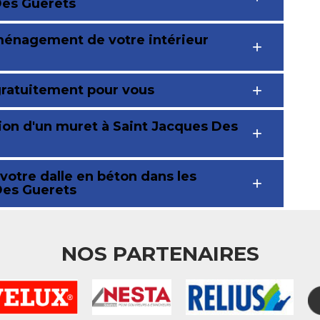
 Des Guerets
aménagement de votre intérieur
gratuitement pour vous
tion d'un muret à Saint Jacques Des
votre dalle en béton dans les
 Des Guerets
NOS PARTENAIRES