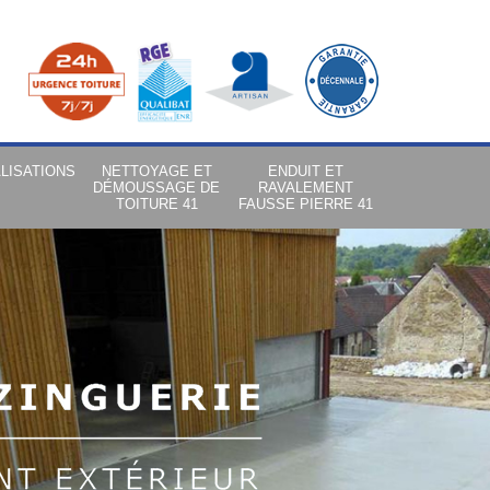
LISATIONS
NETTOYAGE ET
ENDUIT ET
DÉMOUSSAGE DE
RAVALEMENT
TOITURE 41
FAUSSE PIERRE 41