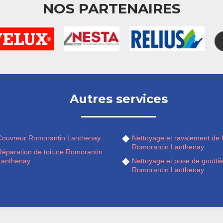
NOS PARTENAIRES
Autres services
Couvreur Romorantin Lanthenay
Nettoyage et ravalement de 
Romorantin Lanthenay
Réparation de toiture Romorantin
Lanthenay
Nettoyage et pose de gouttiè
Romorantin Lanthenay