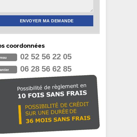
os coordonnées
02 52 56 22 05
reau
06 28 56 62 85
antier