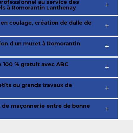
rofessionnel au service des
nels à Romorantin Lanthenay
 en coulage, création de dalle de
tion d'un muret à Romorantin
 100 % gratuit avec ABC
etits ou grands travaux de
ux de maçonnerie entre de bonne