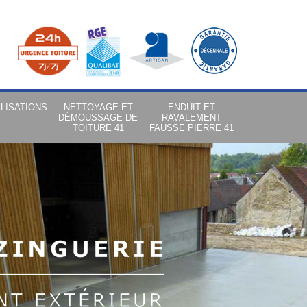
LISATIONS
NETTOYAGE ET
ENDUIT ET
DÉMOUSSAGE DE
RAVALEMENT
TOITURE 41
FAUSSE PIERRE 41