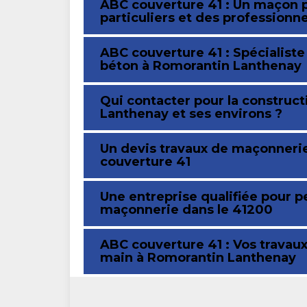
ABC couverture 41 : Un maçon p
particuliers et des profession
ABC couverture 41 : Spécialiste
béton à Romorantin Lanthenay
Qui contacter pour la construc
Lanthenay et ses environs ?
Un devis travaux de maçonnerie
couverture 41
Une entreprise qualifiée pour p
maçonnerie dans le 41200
ABC couverture 41 : Vos trava
main à Romorantin Lanthenay